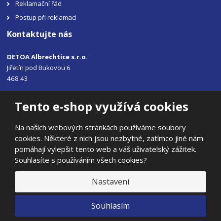
Reklamační řád
Postup při reklamaci
Kontaktujte nás
DETOA Albrechtice s.r.o.
Jiřetín pod Bukovou 6
468 43
Tel.: +420 483 356 330
Tento e-shop využívá cookies
Email:
sales@detoa.cz
Na našich webových stránkách používáme soubory
cookies. Některé z nich jsou nezbytné, zatímco jiné nám
pomáhají vylepšit tento web a váš uživatelský zážitek.
Souhlasíte s používáním všech cookies?
© 2026, DETOA Albrechtice s.r.o.
Prohlášení o přístupnosti
|
Ochrana osobních údajů
|
Mapa stránek
Nastavení
|
E
Souhlasím
B
VYROBILA
R
Á