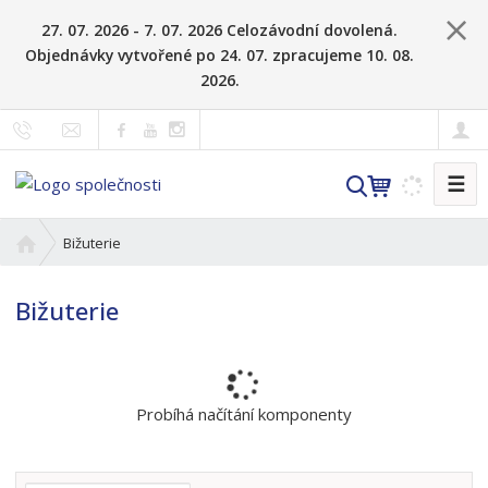
27. 07. 2026 - 7. 07. 2026 Celozávodní dovolená.
Objednávky vytvořené po 24. 07. zpracujeme 10. 08.
2026.
☰
V
y
h
Ú
Bižuterie
l
v
o
e
Bižuterie
d
d
n
a
í
t
s
t
Probíhá načítání komponenty
r
a
n