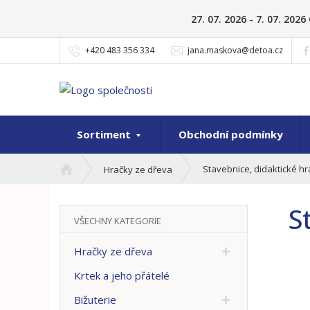
27. 07. 2026 - 7. 07. 20
+420 483 356 334
jana.maskova@detoa.cz
Sortiment
Obchodní podmínky
Ú
Stavebnice, didaktické h
Hračky ze dřeva
v
o
S
d
VŠECHNY KATEGORIE
n
í
Hračky ze dřeva
s
t
Krtek a jeho přátelé
r
Bižuterie
a