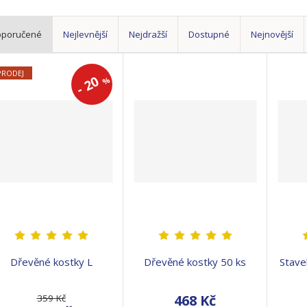
oporučené
Nejlevnější
Nejdražší
Dostupné
Nejnovější
PRODEJ
20
%
-
Dřevěné kostky L
Dřevěné kostky 50 ks
Stave
468 Kč
359 Kč