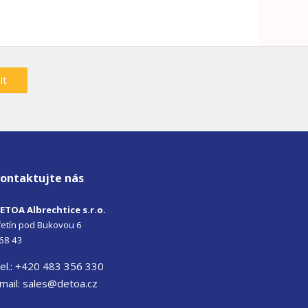
it
ontaktujte nás
ETOA Albrechtice s.r.o.
iřetín pod Bukovou 6
68 43
el.: +420 483 356 330
mail:
sales@detoa.cz