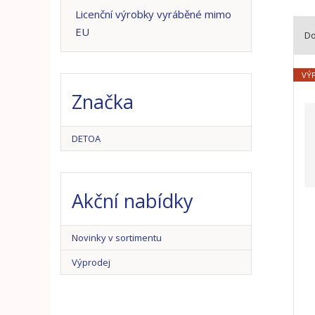
n
Licenční výrobky vyráběné mimo
a
EU
D
Ř
a
VÝ
z
Značka
e
n
í
DETOA
p
r
o
Akční nabídky
d
u
k
Novinky v sortimentu
t
ů
Výprodej