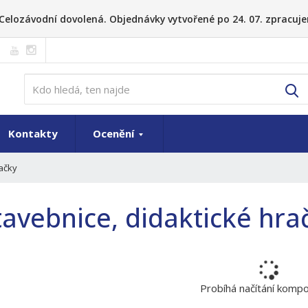
26 Celozávodní dovolená. Objednávky vytvořené po 24. 07. zpracuje
V
Kontakty
Ocenění
račky
tavebnice, didaktické hra
Probíhá načítání komp