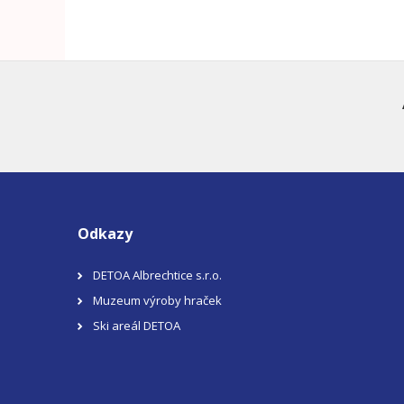
Odkazy
DETOA Albrechtice s.r.o.
Muzeum výroby hraček
Ski areál DETOA