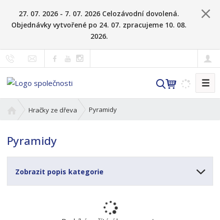
27. 07. 2026 - 7. 07. 2026 Celozávodní dovolená.
Objednávky vytvořené po 24. 07. zpracujeme 10. 08.
2026.
☰
V
y
h
Ú
Pyramidy
Hračky ze dřeva
l
v
o
e
Pyramidy
d
d
n
a
í
t
Zobrazit popis kategorie
s
t
r
a
n