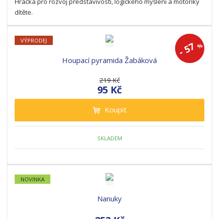
Hračka pro rozvoj představivosti, logického myšlení a motoriky
dítěte.
VÝPRODEJ
57
%
-
Houpací pyramida Žabáková
219 Kč
95 Kč
Koupit
SKLADEM
NOVINKA
Nanuky