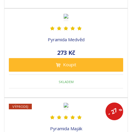
Pyramida Medvěd
273 Kč
Koupit
SKLADEM
VÝPRODEJ
27
%
-
Pyramida Maják