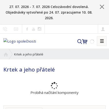
27. 07. 2026 - 7. 07. 2026 Celozávodní dovolená.
Objednávky vytvořené po 24. 07. zpracujeme 10. 08.
2026.
☰
V
y
h
Ú
Krtek a jeho přátelé
l
v
o
e
Krtek a jeho přátelé
d
d
n
a
í
t
s
t
Probíhá načítání komponenty
r
a
n