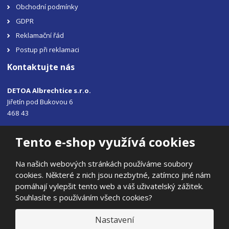
Obchodní podmínky
GDPR
Reklamační řád
Postup při reklamaci
Kontaktujte nás
DETOA Albrechtice s.r.o.
Jiřetín pod Bukovou 6
468 43
Tel.: +420 483 356 330
Tento e-shop využívá cookies
Email:
sales@detoa.cz
Na našich webových stránkách používáme soubory
cookies. Některé z nich jsou nezbytné, zatímco jiné nám
pomáhají vylepšit tento web a váš uživatelský zážitek.
Souhlasíte s používáním všech cookies?
© 2026, DETOA Albrechtice s.r.o.
Prohlášení o přístupnosti
|
Ochrana osobních údajů
|
Mapa stránek
Nastavení
|