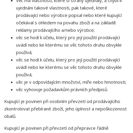
Věc má vlastnosti, které si strany ujednaly, a chybí-li
ujednáni takové vlastnosti, pak takové, které
prodávající nebo výrobce popsal nebo které kupující
očekával s ohledem na povahu zboží a na základě
reklamy prodávajícího a/nebo výrobce;
věc se hodí k účelu, který pro její použití prodávající
uvádí nebo ke kterému se věc tohoto druhu obvykle
používá;
věc se hodí k účelu, který pro její použití prodávající
uvádí nebo ke kterému se věc tohoto druhu obvykle
používá;
věc je v odpovídajícím množství, míře nebo hmotnosti;
věc vyhovuje požadavkům právních předpisů.
Kupující je povinen při osobním převzetí od prodávajícího
zkontrolovat přebírané zboží, jeho úplnost a nepoškozenost
obalů.
Kupující je povinen při převzetí od přepravce řádně