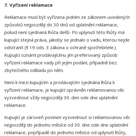
7. Vyřízení reklamace
Reklamace musí být vyřízena jedním ze zákonem uvedených
způsobů nejpozději do 30 dnů od uplatnění reklamace,
pokud není sjednaná lhůta delší- Po uplynutí této lhůty má
kupující stejná práva, jakoby se jednalo o vadu, kterou nejde
odstranit (§ 19 ods. 3 zákona o ochraně spotřebitele.)
Kupující oznámí prodávajícímu jím preferovaný způsob
vyřízení reklamace vady při jejím podání, případně bez
zbytečného odkladu po něm.
Není-li mezi kupujícím a prodávajícím sjednána lhůta k
vyřízení reklamace, je kupující oprávněn reklamovanou věc
vyzvednout vždy nejpozději 30. den ode dne uplatnění
reklamace.
Kupující je zároveň povinen vyzvednout si reklamovanou věc
nejpozději do jednoho měsíce od 30. dne ode dne uplatnění
reklamace, popřípadě do jednoho měsíce od uplynutí lhůty,