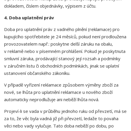
dokladem, číslem objednávky, výpisem z účtu.
4. Doba uplatnění práv
Doba pro uplatnění práv z vadného plnění (reklamace) pro
kupujícího spotřebitele je 24 měsíců, pokud není prodloužena
provozovatelem např.: poskytne delší záruku na obalu,
v reklamě nebo v písemném prohlášení. Pokud je poskytnuta
smluvní záruka, prodávající stanový její rozsah a podmínky
v záručním listu či obchodních podmínkách, jinak se uplatní
ustanovení občanského zákoníku.
V případě vyřízení reklamace způsobem výměny zboží za
nové, se lhůta pro uplatnění reklamace u nového zboží
automaticky neprodlužuje ani neběží lhůta nová.
Projeví-li se vada v průběhu jednoho ruku od převzetí, má se
za to, že věc byla vadná již při převzetí, ledaže to povaha
věci nebo vady vylučuje. Tato doba neběží po dobu, po