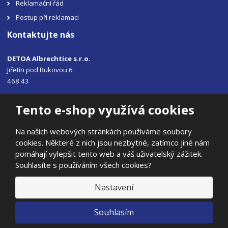
Reklamační řád
Postup při reklamaci
Kontaktujte nás
DETOA Albrechtice s.r.o.
Jiřetín pod Bukovou 6
468 43
Tel.: +420 483 356 330
Tento e-shop využívá cookies
Email:
sales@detoa.cz
Na našich webových stránkách používáme soubory
cookies. Některé z nich jsou nezbytné, zatímco jiné nám
pomáhají vylepšit tento web a váš uživatelský zážitek.
Souhlasíte s používáním všech cookies?
© 2026, DETOA Albrechtice s.r.o.
Prohlášení o přístupnosti
|
Ochrana osobních údajů
|
Mapa stránek
Nastavení
|
E
Souhlasím
B
VYROBILA
R
Á