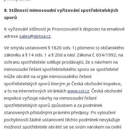
8. Stížnosti mimosoudní vyřizování spotřebitelských
sporů
K vyřizování stížností je Provozovatel k dispozici na emailové
adrese
sales@detoa.cz
.
Ve smyslu ustanovení § 1820 ods. 1) písmeno s) občanského
zákoníku a § 14 ods. 1 a § 20d a násl. Zákona č. 634/1992, na
ochranu spotřebitele sděluje prodávající, že s návrhem na
mimosoudní řešení spotřebitelského sporu se spotřebitel
může obrátit na orgán mimosoudního řešení
spotřebitelských sporů kterým je Česká obchodní inspekce,
a to na internetových stránkách
www.coi.cz
. Česká obchodní
inspekce vyřizuje návrhy na mimosoudní řešení
spotřebitelských sporů způsobem a za podmínek
stanovených příslušnými právními předpisy. Po vyloučení
pochybností žádné ustanovení těchto podmínek nevylužuje
možnost spotřebitele obrátit se se svým nárokem na civilní