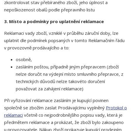
zkontrolovat stav přebíraného zboží, jeho úplnost a
nepoškozenost obalů podle přepravního listu
3. Místo a podmínky pro uplatnění reklamace
Reklamaci vady zboží, vzniklé v průběhu záruční doby, lze
uplatnit dle podmínek popsaných v tomto Reklamačním řádu
v provozovně prodávajícího a to:
osobně,
zasláním poštou, případně jiným přepravcem (zboží
nelze doručit na výdejní místo smluvního přepravce, z
technických důvodů nelze takovéto doručení
považovat za zahájení reklamace)
Při vyřizování reklamace zasláním je kupující povinen
společně se zbožím zaslat Prodávajícímu vyplněný
Protokol o
reklamaci
včetně co nejpodrobnějšího popisu vady, která je
předmětem reklamace a prokázat, že zboží bylo zakoupeno
u provozovatele. Nákup zboží prokazuje kupující prodejním