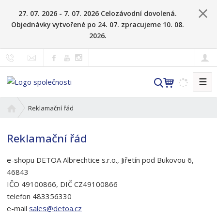
27. 07. 2026 - 7. 07. 2026 Celozávodní dovolená.
Objednávky vytvořené po 24. 07. zpracujeme 10. 08.
2026.
☰
V
y
h
Ú
Reklamační řád
l
v
o
e
Reklamační řád
d
d
n
a
e-shopu DETOA Albrechtice s.r.o., Jiřetín pod Bukovou 6,
í
t
s
46843
t
IČO 49100866, DIČ CZ49100866
r
telefon 483356330
a
e-mail
sales@detoa.cz
n