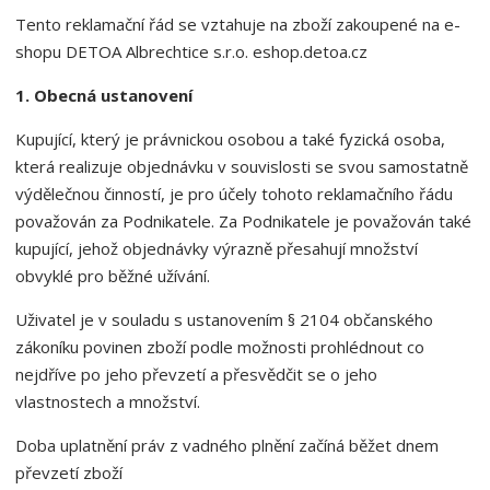
a
Tento reklamační řád se vztahuje na zboží zakoupené na e-
shopu DETOA Albrechtice s.r.o. eshop.detoa.cz
1. Obecná ustanovení
Kupující, který je právnickou osobou a také fyzická osoba,
která realizuje objednávku v souvislosti se svou samostatně
výdělečnou činností, je pro účely tohoto reklamačního řádu
považován za Podnikatele. Za Podnikatele je považován také
kupující, jehož objednávky výrazně přesahují množství
obvyklé pro běžné užívání.
Uživatel je v souladu s ustanovením § 2104 občanského
zákoníku povinen zboží podle možnosti prohlédnout co
nejdříve po jeho převzetí a přesvědčit se o jeho
vlastnostech a množství.
Doba uplatnění práv z vadného plnění začíná běžet dnem
převzetí zboží