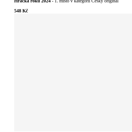
Hračka roku 2024
- 1. místo v kategorii Český originál
548 Kč