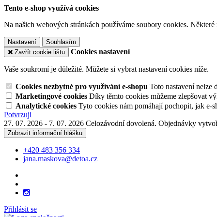
Tento e-shop využívá cookies
Na našich webových stránkách používáme soubory cookies. Některé z n
Nastavení
Souhlasím
Cookies nastavení
Zavřít cookie lištu
Vaše soukromí je důležité. Můžete si vybrat nastavení cookies níže.
Cookies nezbytné pro využívání e-shopu
Toto nastavení nelze 
Marketingové cookies
Díky těmto cookies můžeme zlepšovat výko
Analytické cookies
Tyto cookies nám pomáhají pochopit, jak e-s
Potvrzuji
27. 07. 2026 - 7. 07. 2026 Celozávodní dovolená. Objednávky vytvoř
Zobrazit informační hlášku
+420 483 356 334
jana.maskova@detoa.cz
Přihlásit se