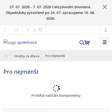
27. 07. 2026 - 7. 07. 2026 Celozávodní dovolená.
Objednávky vytvořené po 24. 07. zpracujeme 10. 08.
2026.
☰
V
y
h
Ú
Pro nejmenší
Hračky ze dřeva
l
v
o
e
Pro nejmenší
d
d
n
a
í
t
s
t
Probíhá načítání komponenty
r
a
n