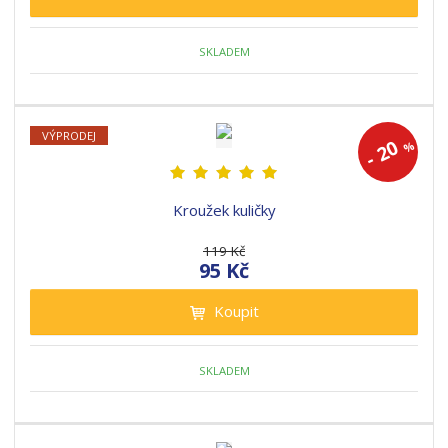
SKLADEM
VÝPRODEJ
20
%
-
Kroužek kuličky
119 Kč
95 Kč
Koupit
SKLADEM