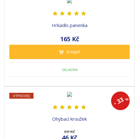
Hrkadlo panenka
165 Kč
Koupit
SKLADEM
VÝPRODEJ
33
%
-
Ohýbací kroužek
69 Kč
46 Kč