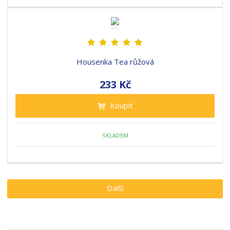
Housenka Tea růžová
233 Kč
Koupit
SKLADEM
Další