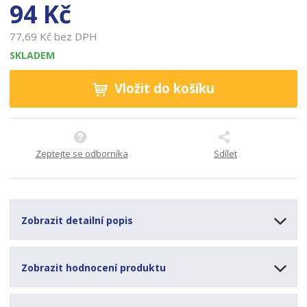
94 Kč
a
r
o
77,69 Kč bez DPH
b
SKLADEM
c
e
Vložit do košíku
:
8
5
9
3
Zeptejte se odborníka
Sdílet
5
4
7
1
Zobrazit detailní popis
5
0
4
Zobrazit hodnocení produktu
4
1