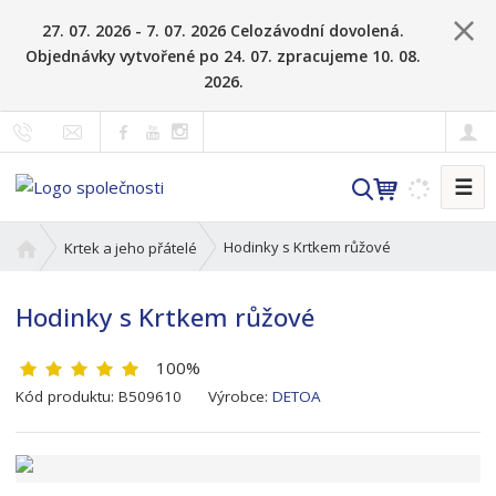
27. 07. 2026 - 7. 07. 2026 Celozávodní dovolená.
Objednávky vytvořené po 24. 07. zpracujeme 10. 08.
2026.
☰
V
y
h
Ú
Hodinky s Krtkem růžové
Krtek a jeho přátelé
l
v
o
e
Hodinky s Krtkem růžové
d
d
n
a
100%
í
t
s
K
Kód produktu:
B509610
Výrobce:
DETOA
t
ó
r
d
a
v
n
ý