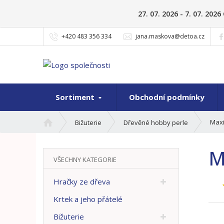
27. 07. 2026 - 7. 07. 20
+420 483 356 334
jana.maskova@detoa.cz
Sortiment
Obchodní podmínky
Ú
Maxi
Bižuterie
Dřevěné hobby perle
v
o
M
d
VŠECHNY KATEGORIE
n
í
Hračky ze dřeva
s
t
Krtek a jeho přátelé
r
Bižuterie
a