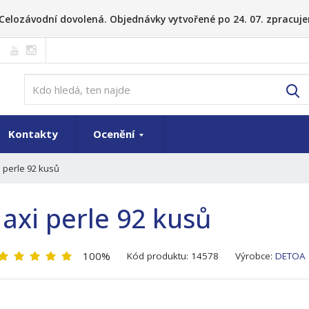
26 Celozávodní dovolená. Objednávky vytvořené po 24. 07. zpracuje
V
Kontakty
Ocenění
 perle 92 kusů
axi perle 92 kusů
K
100%
Kód produktu:
14578
Výrobce:
DETOA
ó
d
v