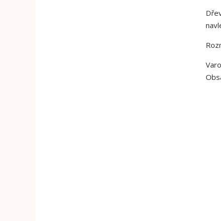
Dřev
navl
Roz
Varo
Obsa