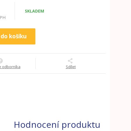
e
SKLADEM
DPH
 do košíku
e odborníka
Sdílet
Hodnocení produktu