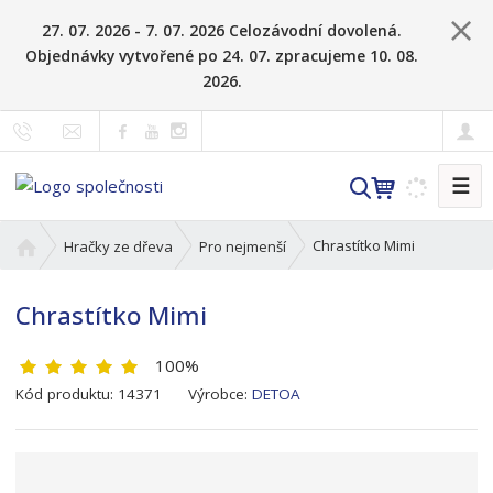
27. 07. 2026 - 7. 07. 2026 Celozávodní dovolená.
Objednávky vytvořené po 24. 07. zpracujeme 10. 08.
2026.
☰
V
y
h
Ú
Chrastítko Mimi
Hračky ze dřeva
Pro nejmenší
l
v
o
e
Chrastítko Mimi
d
d
n
a
100%
í
t
s
K
Kód produktu:
14371
Výrobce:
DETOA
t
ó
r
d
a
v
n
ý