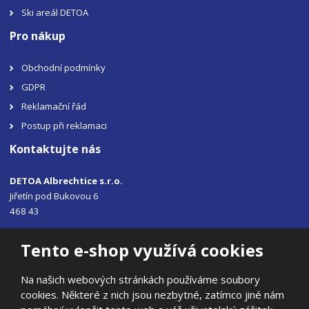
Ski areál DETOA
Pro nákup
Obchodní podmínky
GDPR
Reklamační řád
Postup při reklamaci
Kontaktujte nás
DETOA Albrechtice s.r.o.
Jiřetín pod Bukovou 6
468 43
Tel.: +420 483 356 330
Tento e-shop využívá cookies
Email:
sales@detoa.cz
Na našich webových stránkách používáme soubory
cookies. Některé z nich jsou nezbytné, zatímco jiné nám