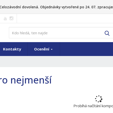
26 Celozávodní dovolená. Objednávky vytvořené po 24. 07. zpracuje
V
Kontakty
Ocenění
ro nejmenší
Probíhá načítání komp