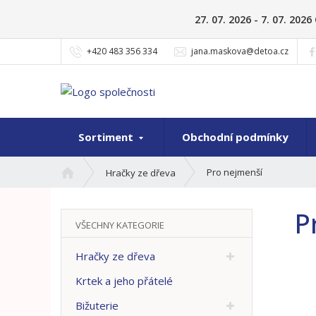
27. 07. 2026 - 7. 07. 20
+420 483 356 334
jana.maskova@detoa.cz
Sortiment
Obchodní podmínky
Ú
Pro nejmenší
Hračky ze dřeva
v
o
P
d
VŠECHNY KATEGORIE
n
í
Hračky ze dřeva
s
t
Krtek a jeho přátelé
r
Bižuterie
a