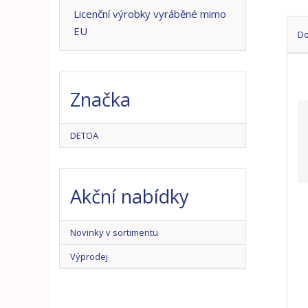
n
Licenční výrobky vyráběné mimo
a
EU
D
Ř
a
z
Značka
e
n
í
DETOA
p
r
o
Akční nabídky
d
u
k
Novinky v sortimentu
t
ů
Výprodej