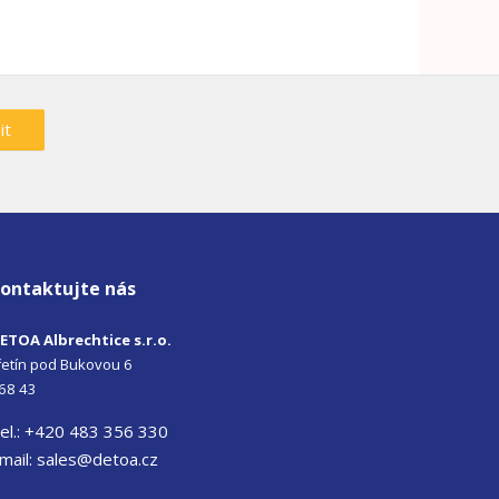
it
ontaktujte nás
ETOA Albrechtice s.r.o.
iřetín pod Bukovou 6
68 43
el.: +420 483 356 330
mail:
sales@detoa.cz