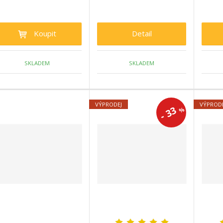
Koupit
Detail
SKLADEM
SKLADEM
VÝPRODEJ
VÝPROD
33
%
-