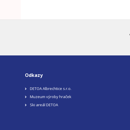
Odkazy
DETOA Albrechtice s.r.o.
Muzeum výroby hraček
Ski areál DETOA