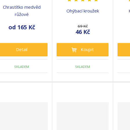
Chrastítko medvěd
Ohýbací kroužek
růžové
od
165 Kč
69 Kč
46 Kč
Detail
Koupit
SKLADEM
SKLADEM