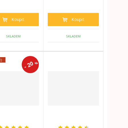
Koupit
Koupit
SKLADEM
SKLADEM
EJ
20
%
-