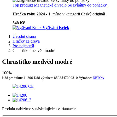
Top produkt
Magnetické divadlo Se zvířátky do pohádky
Hračka roku 2024
- 1. místo v kategorii Český originál
548 Kč
Vyšívání Krtek
Úvodní strana
Hračky ze dřeva
Pro nejmenší
Chrastítko medvěd modré
Chrastítko medvěd modré
100%
Kód produktu:
14206
Kód výrobce:
8593547090310
Výrobce:
DETOA
Produkt nabízíme v následujících variantách: