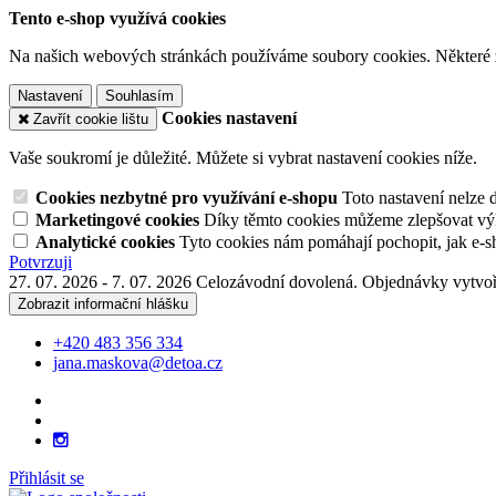
Tento e-shop využívá cookies
Na našich webových stránkách používáme soubory cookies. Některé z n
Nastavení
Souhlasím
Cookies nastavení
Zavřít cookie lištu
Vaše soukromí je důležité. Můžete si vybrat nastavení cookies níže.
Cookies nezbytné pro využívání e-shopu
Toto nastavení nelze 
Marketingové cookies
Díky těmto cookies můžeme zlepšovat výko
Analytické cookies
Tyto cookies nám pomáhají pochopit, jak e-s
Potvrzuji
27. 07. 2026 - 7. 07. 2026 Celozávodní dovolená. Objednávky vytvoř
Zobrazit informační hlášku
+420 483 356 334
jana.maskova@detoa.cz
Přihlásit se