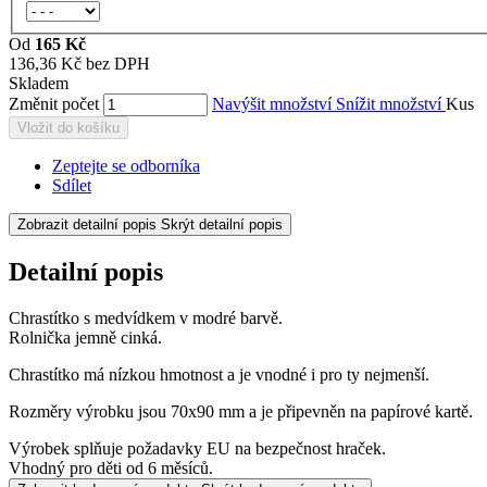
Od
165 Kč
136,36 Kč bez DPH
Skladem
Změnit počet
Navýšit množství
Snížit množství
Kus
Vložit do košíku
Zeptejte se odborníka
Sdílet
Zobrazit detailní popis
Skrýt detailní popis
Detailní popis
Chrastítko s medvídkem v modré barvě.
Rolnička jemně cinká.
Chrastítko má nízkou hmotnost a je vnodné i pro ty nejmenší.
Rozměry výrobku jsou 70x90 mm a je připevněn na papírové kartě.
Výrobek splňuje požadavky EU na bezpečnost hraček.
Vhodný pro děti od 6 měsíců.