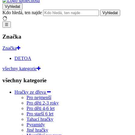
Vyhledat
Kdo hledá, ten najde
Vyhledat
☰
Značka
Značka
DETOA
všechny kategorie
všechny kategorie
Hračky ze dřeva
Pro nejmenší
Pro děti 2-3 roky
Pro děti 4-6 let
Pro starší 6 let
Tahací hračky
Pyramidy
Jiné hračky