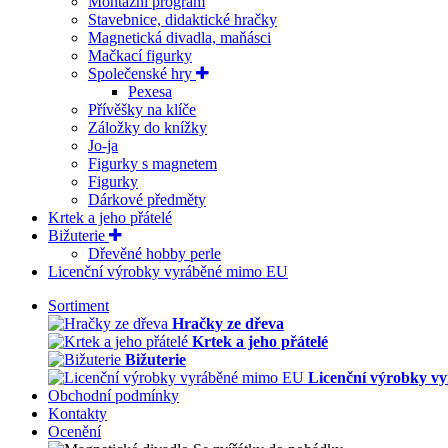
Montážní program
Stavebnice, didaktické hračky
Magnetická divadla, maňásci
Mačkací figurky
Společenské hry
Pexesa
Přívěšky na klíče
Záložky do knížky
Jo-ja
Figurky s magnetem
Figurky
Dárkové předměty
Krtek a jeho přátelé
Bižuterie
Dřevěné hobby perle
Licenční výrobky vyráběné mimo EU
Sortiment
Hračky ze dřeva
Krtek a jeho přátelé
Bižuterie
Licenční výrobky v
Obchodní podmínky
Kontakty
Ocenění