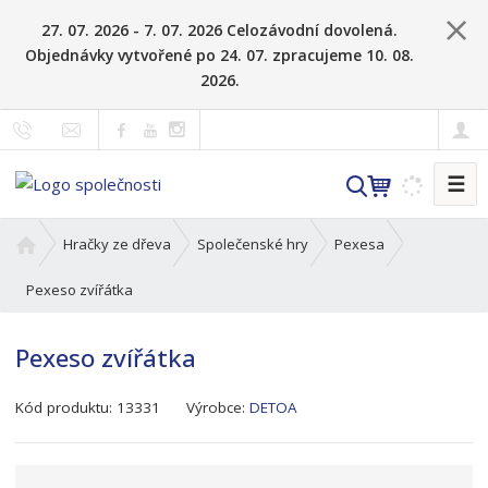
27. 07. 2026 - 7. 07. 2026 Celozávodní dovolená.
Objednávky vytvořené po 24. 07. zpracujeme 10. 08.
2026.
☰
V
y
h
Ú
Hračky ze dřeva
Společenské hry
Pexesa
l
v
o
Pexeso zvířátka
e
d
d
n
a
Pexeso zvířátka
í
t
s
K
Kód produktu:
13331
Výrobce:
DETOA
t
ó
r
d
a
v
n