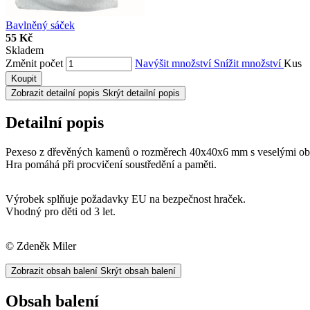
Bavlněný sáček
55 Kč
Skladem
Změnit počet
Navýšit množství
Snížit množství
Kus
Koupit
Zobrazit detailní popis
Skrýt detailní popis
Detailní popis
Pexeso z dřevěných kamenů o rozměrech 40x40x6 mm s veselými obrá
Hra pomáhá při procvičení soustředění a paměti.
Výrobek splňuje požadavky EU na bezpečnost hraček.
Vhodný pro děti od 3 let.
© Zdeněk Miler
Zobrazit obsah balení
Skrýt obsah balení
Obsah balení