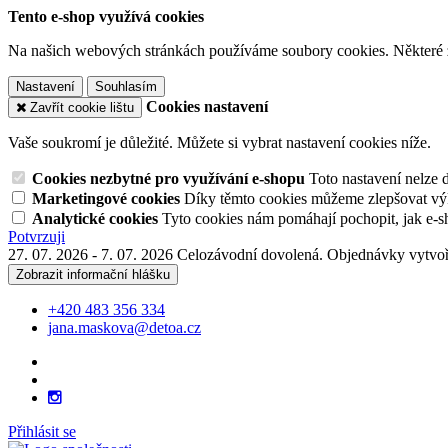
Tento e-shop využívá cookies
Na našich webových stránkách používáme soubory cookies. Některé z n
Nastavení
Souhlasím
Cookies nastavení
Zavřít cookie lištu
Vaše soukromí je důležité. Můžete si vybrat nastavení cookies níže.
Cookies nezbytné pro využívání e-shopu
Toto nastavení nelze 
Marketingové cookies
Díky těmto cookies můžeme zlepšovat výko
Analytické cookies
Tyto cookies nám pomáhají pochopit, jak e-s
Potvrzuji
27. 07. 2026 - 7. 07. 2026 Celozávodní dovolená. Objednávky vytvoř
Zobrazit informační hlášku
+420 483 356 334
jana.maskova@detoa.cz
Přihlásit se