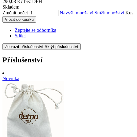
290,08 Kč bez DPH
Skladem
Změnit počet
Navýšit množství
Snížit množství
Kus
Vložit do košíku
Zeptejte se odborníka
Sdílet
Zobrazit příslušenství
Skrýt příslušenství
Příslušenství
Novinka