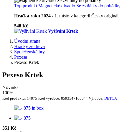
Top produkt
Magnetické divadlo Se zvířátky do pohádky
Hračka roku 2024
- 1. místo v kategorii Český originál
548 Kč
Vyšívání Krtek
Úvodní strana
Hračky ze dřeva
Společenské hry
Pexesa
Pexeso Krtek
Pexeso Krtek
Novinka
100%
Kód produktu:
14875
Kód výrobce:
8593547100644
Výrobce:
DETOA
351 Kč