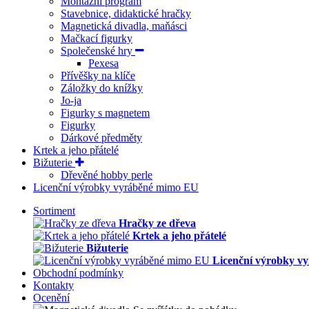
Montážní program
Stavebnice, didaktické hračky
Magnetická divadla, maňásci
Mačkací figurky
Společenské hry
Pexesa
Přívěšky na klíče
Záložky do knížky
Jo-ja
Figurky s magnetem
Figurky
Dárkové předměty
Krtek a jeho přátelé
Bižuterie
Dřevěné hobby perle
Licenční výrobky vyráběné mimo EU
Sortiment
Hračky ze dřeva
Krtek a jeho přátelé
Bižuterie
Licenční výrobky v
Obchodní podmínky
Kontakty
Ocenění