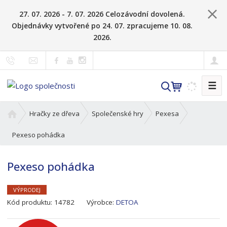
27. 07. 2026 - 7. 07. 2026 Celozávodní dovolená.
Objednávky vytvořené po 24. 07. zpracujeme 10. 08.
2026.
☰
V
y
h
Ú
Hračky ze dřeva
Společenské hry
Pexesa
l
v
o
Pexeso pohádka
e
d
d
n
a
Pexeso pohádka
í
t
s
t
VÝPRODEJ
K
r
Kód produktu:
14782
Výrobce:
DETOA
ó
a
d
n