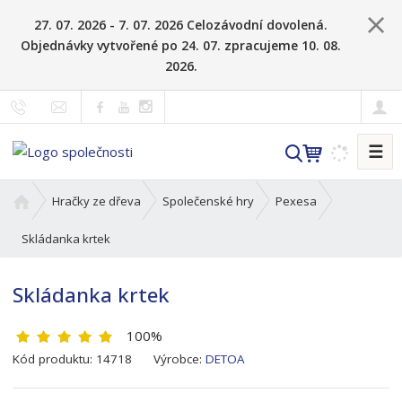
27. 07. 2026 - 7. 07. 2026 Celozávodní dovolená.
Objednávky vytvořené po 24. 07. zpracujeme 10. 08.
2026.
☰
V
y
h
Ú
Hračky ze dřeva
Společenské hry
Pexesa
l
v
o
Skládanka krtek
e
d
d
n
a
Skládanka krtek
í
t
s
100%
t
K
r
Kód produktu:
14718
Výrobce:
DETOA
ó
a
d
n