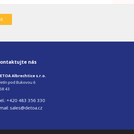
it
ontaktujte nás
ETOA Albrechtice s.r.o.
iřetín pod Bukovou 6
68 43
el.: +420 483 356 330
mail:
sales@detoa.cz