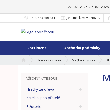
27. 07. 2026 - 7. 07. 20
+420 483 356 334
jana.maskova@detoa.cz
Sortiment
Obchodní podmínky
Ú
DE
Hračky ze dřeva
Mačkací figurky
v
o
M
d
VŠECHNY KATEGORIE
n
í
Hračky ze dřeva
s
t
Krtek a jeho přátelé
r
Bižuterie
a