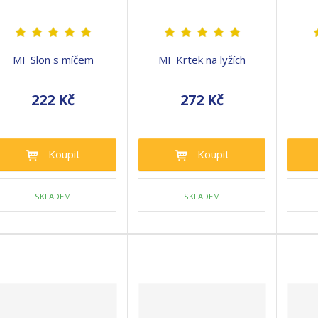
MF Slon s míčem
MF Krtek na lyžích
222 Kč
272 Kč
Koupit
Koupit
SKLADEM
SKLADEM