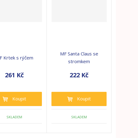
MF Santa Claus se
F Krtek s rýčem
stromkem
261 Kč
222 Kč
Koupit
Koupit
SKLADEM
SKLADEM