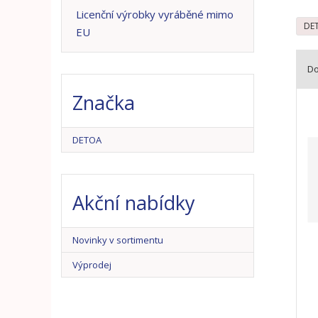
n
Licenční výrobky vyráběné mimo
a
DE
EU
D
Ř
Značka
a
z
DETOA
e
n
í
p
Akční nabídky
r
o
d
Novinky v sortimentu
u
Výprodej
k
t
ů