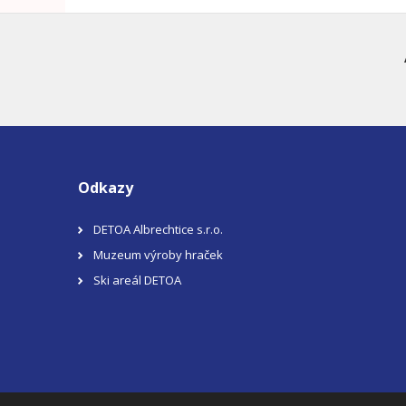
Odkazy
DETOA Albrechtice s.r.o.
Muzeum výroby hraček
Ski areál DETOA