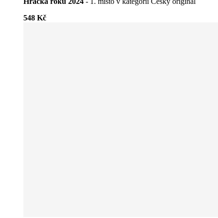
Hračka roku 2024
- 1. místo v kategorii Český originál
548 Kč