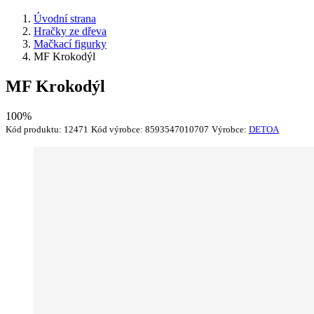
Úvodní strana
Hračky ze dřeva
Mačkací figurky
MF Krokodýl
MF Krokodýl
100%
Kód produktu:
12471
Kód výrobce:
8593547010707
Výrobce:
DETOA