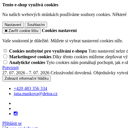
Tento e-shop využívá cookies
Na našich webových stránkách používáme soubory cookies. Některé z n
Nastavení
Souhlasím
Cookies nastavení
Zavřít cookie lištu
Vaše soukromí je důležité. Můžete si vybrat nastavení cookies níže.
Cookies nezbytné pro využívání e-shopu
Toto nastavení nelze 
Marketingové cookies
Díky těmto cookies můžeme zlepšovat výko
Analytické cookies
Tyto cookies nám pomáhají pochopit, jak e-s
Potvrzuji
27. 07. 2026 - 7. 07. 2026 Celozávodní dovolená. Objednávky vytvoř
Zobrazit informační hlášku
+420 483 356 334
jana.maskova@detoa.cz
Přihlásit se