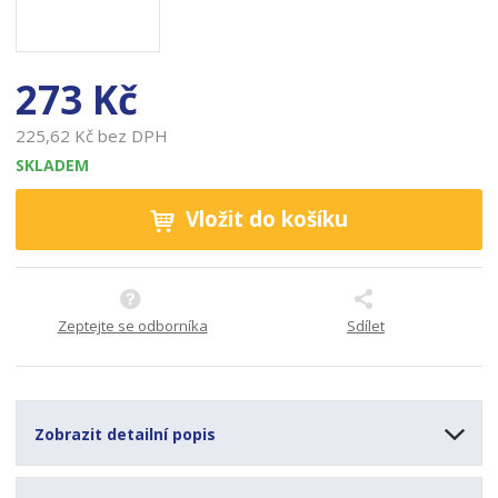
o
a
b
c
273 Kč
e
:
225,62 Kč bez DPH
8
5
SKLADEM
9
3
Vložit do košíku
5
4
7
0
Zeptejte se odborníka
Sdílet
1
1
1
2
4
Zobrazit detailní popis