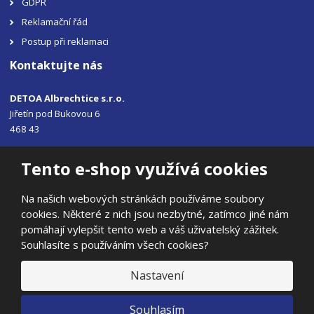
GDPR
Reklamační řád
Postup při reklamaci
Kontaktujte nás
DETOA Albrechtice s.r.o.
Jiřetín pod Bukovou 6
468 43
Tel.: +420 483 356 330
Tento e-shop využívá cookies
Email:
sales@detoa.cz
Na našich webových stránkách používáme soubory
cookies. Některé z nich jsou nezbytné, zatímco jiné nám
pomáhají vylepšit tento web a váš uživatelský zážitek.
Souhlasíte s používáním všech cookies?
© 2026, DETOA Albrechtice s.r.o.
Prohlášení o přístupnosti
|
Ochrana osobních údajů
|
Mapa stránek
Nastavení
|
E
Souhlasím
B