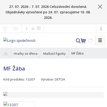
27. 07. 2026 - 7. 07. 2026 Celozávodní dovolená.
Objednávky vytvořené po 24. 07. zpracujeme 10. 08.
2026.
☰
V
y
h
Ú
MF Žába
Hračky ze dřeva
Mačkací figurky
l
v
o
e
MF Žába
d
d
n
a
K
í
Kód produktu:
13207
Výrobce:
DETOA
t
ó
s
d
t
v
r
ý
a
r
n