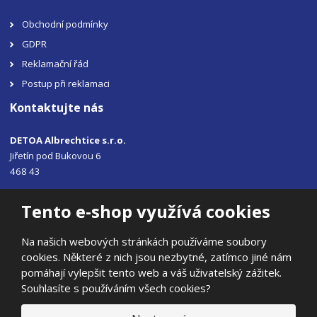
Obchodní podmínky
GDPR
Reklamační řád
Postup při reklamaci
Kontaktujte nás
DETOA Albrechtice s.r.o.
Jiřetín pod Bukovou 6
468 43
Tel.: +420 483 356 330
Tento e-shop využívá cookies
Email:
sales@detoa.cz
Na našich webových stránkách používáme soubory
cookies. Některé z nich jsou nezbytné, zatímco jiné nám
pomáhají vylepšit tento web a váš uživatelský zážitek.
Souhlasíte s používáním všech cookies?
© 2026, DETOA Albrechtice s.r.o.
Prohlášení o přístupnosti
|
Ochrana osobních údajů
|
Mapa stránek