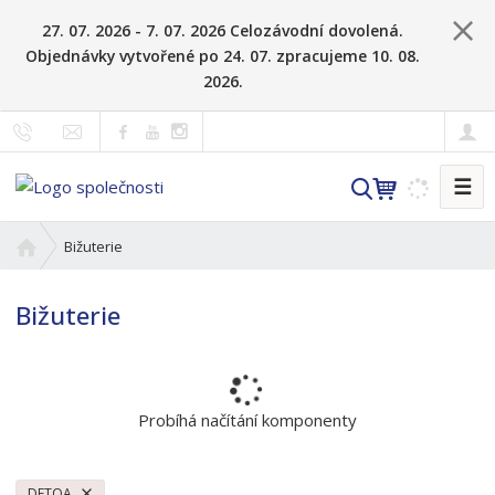
27. 07. 2026 - 7. 07. 2026 Celozávodní dovolená.
Objednávky vytvořené po 24. 07. zpracujeme 10. 08.
2026.
☰
V
y
h
Ú
Bižuterie
l
v
o
e
Bižuterie
d
d
n
a
í
t
s
t
Probíhá načítání komponenty
r
a
n
DETOA