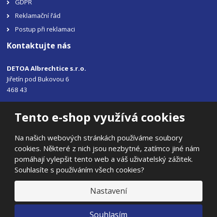
GDPR
Reklamační řád
Postup při reklamaci
Kontaktujte nás
DETOA Albrechtice s.r.o.
Jiřetín pod Bukovou 6
468 43
Tel.: +420 483 356 330
Tento e-shop využívá cookies
Email:
sales@detoa.cz
Na našich webových stránkách používáme soubory
cookies. Některé z nich jsou nezbytné, zatímco jiné nám
pomáhají vylepšit tento web a váš uživatelský zážitek.
Souhlasíte s používáním všech cookies?
© 2026, DETOA Albrechtice s.r.o.
Prohlášení o přístupnosti
|
Ochrana osobních údajů
|
Mapa stránek
Nastavení
|
E
Souhlasím