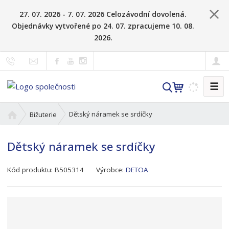
27. 07. 2026 - 7. 07. 2026 Celozávodní dovolená.
Objednávky vytvořené po 24. 07. zpracujeme 10. 08.
2026.
☰
V
y
h
Ú
Dětský náramek se srdíčky
Bižuterie
l
v
o
e
Dětský náramek se srdíčky
d
d
n
a
K
í
Kód produktu:
B505314
Výrobce:
DETOA
t
ó
s
d
t
v
r
ý
a
r
n