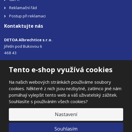
Reklamační řád
Postup při reklamaci
Kontaktujte nás
DETOA Albrechtice s.r.o.
Jiřetín pod Bukovou 6
468 43
Tel.: +420 483 356 330
Tento e-shop využívá cookies
Email:
sales@detoa.cz
Na našich webových stránkách používáme soubory
cookies. Některé z nich jsou nezbytné, zatímco jiné nám
pomáhají vylepšit tento web a váš uživatelský zážitek.
Souhlasíte s používáním všech cookies?
© 2026, DETOA Albrechtice s.r.o.
Prohlášení o přístupnosti
|
Ochrana osobních údajů
|
Mapa stránek
Nastavení
|
E
Souhlasím
B
VYROBILA