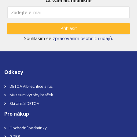
Ať vám nic neunikne
Přihlásit
Souhlasím se
zpracováním osobních údajů
.
Odkazy
DETOA Albrechtice s.r.o.
Muzeum výroby hraček
Ski areál DETOA
Pro nákup
Obchodní podmínky
GDPR