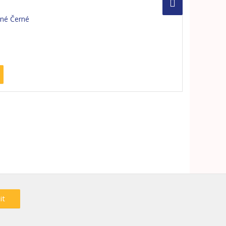
né Černé
it