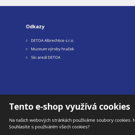
Odkazy
DETOA Albrechtice s.r.o.
Muzeum výroby hraček
Ski areál DETOA
Tento e-shop využívá cookies
© 2026, DETOA Albrechtice s.r.o.
Prohlášení o přístupnosti
|
Ochrana osobních údajů
|
Mapa
Na našich webových stránkách používáme soubory cookies. Něk
E
Souhlasíte s používáním všech cookies?
B
VYROBILA
R
Á