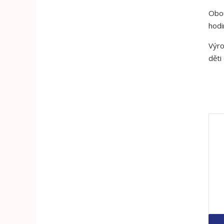
Obou
hodi
Výro
děti 