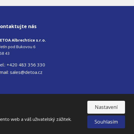
ontaktujte nás
ETOA Albrechtice s.r.o.
iřetín pod Bukovou 6
68 43
el.: +420 483 356 330
mail:
sales@detoa.cz
Nastavení
nto web a váš uživatelský zážitek.
Souhlasím