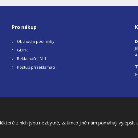
Pro nákup
K
Obchodní podmínky
D
J
GDPR
4
Reklamační řád
T
Postup při reklamaci
E
 stránek
|
teré z nich jsou nezbytné, zatímco jiné nám pomáhají vylepšit te