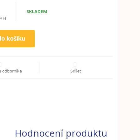
e
SKLADEM
DPH
do košíku
e odborníka
Sdílet
Hodnocení produktu