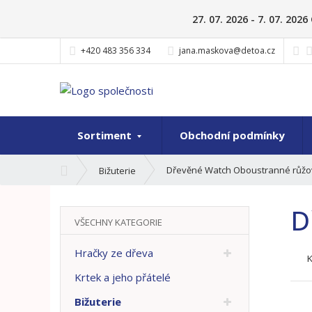
27. 07. 2026 - 7. 07. 20
+420 483 356 334
jana.maskova@detoa.cz
Sortiment
Obchodní podmínky
Ú
Dřevěné Watch Oboustranné růž
Bižuterie
v
o
D
d
VŠECHNY KATEGORIE
n
í
Hračky ze dřeva
s
t
Krtek a jeho přátelé
r
Bižuterie
a