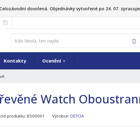
26 Celozávodní dovolená. Objednávky vytvořené po 24. 07. zpracuje
V
Kontakty
Ocenění
ové
řevěné Watch Oboustran
K
Kód produktu:
B500001
Výrobce:
DETOA
ó
d
v