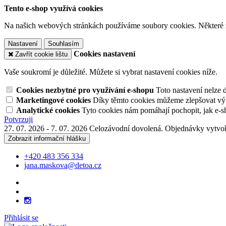
Tento e-shop využívá cookies
Na našich webových stránkách používáme soubory cookies. Některé z n
Nastavení
Souhlasím
Cookies nastavení
Zavřít cookie lištu
Vaše soukromí je důležité. Můžete si vybrat nastavení cookies níže.
Cookies nezbytné pro využívání e-shopu
Toto nastavení nelze 
Marketingové cookies
Díky těmto cookies můžeme zlepšovat výko
Analytické cookies
Tyto cookies nám pomáhají pochopit, jak e-s
Potvrzuji
27. 07. 2026 - 7. 07. 2026 Celozávodní dovolená. Objednávky vytvoř
Zobrazit informační hlášku
+420 483 356 334
jana.maskova@detoa.cz
Přihlásit se