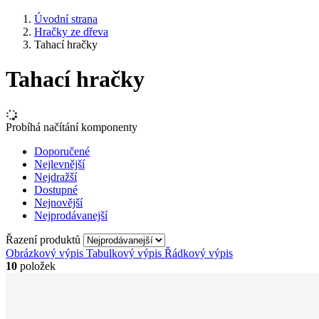
Úvodní strana
Hračky ze dřeva
Tahací hračky
Tahací hračky
Probíhá načítání komponenty
Doporučené
Nejlevnější
Nejdražší
Dostupné
Nejnovější
Nejprodávanejší
Řazení produktů
Obrázkový výpis
Tabulkový výpis
Řádkový výpis
10
položek