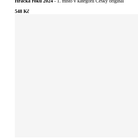
Hračka roku 2024
- 1. místo v kategorii Český originál
548 Kč