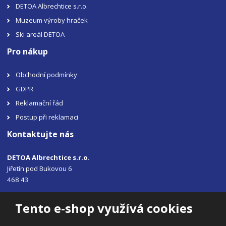
DETOA Albrechtice s.r.o.
Muzeum výroby hraček
Ski areál DETOA
Pro nákup
Obchodní podmínky
GDPR
Reklamační řád
Postup při reklamaci
Kontaktujte nás
DETOA Albrechtice s.r.o.
Jiřetín pod Bukovou 6
468 43
Tel.: +420 483 356 330
Tento e-shop využívá cookies
Email:
sales@detoa.cz