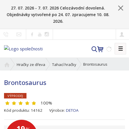
27. 07. 2026 - 7. 07. 2026 Celozávodní dovolená.
Objednávky vytvořené po 24. 07. zpracujeme 10. 08.
2026.
☰
V
y
h
Ú
Brontosaurus
Hračky ze dřeva
Tahací hračky
l
v
o
e
Brontosaurus
d
d
n
a
í
VÝPRODEJ
t
s
100%
t
K
Kód produktu:
14162
Výrobce:
DETOA
r
ó
a
d
-19
n
v