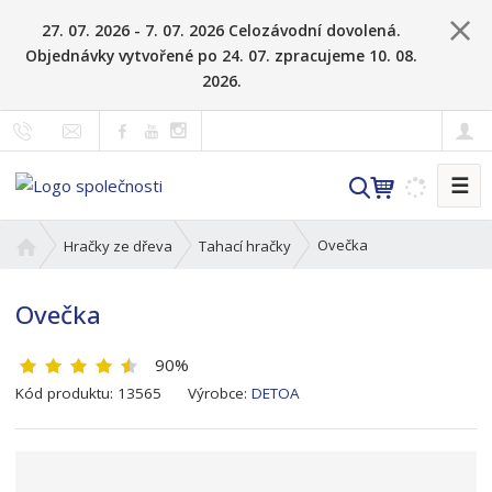
27. 07. 2026 - 7. 07. 2026 Celozávodní dovolená.
Objednávky vytvořené po 24. 07. zpracujeme 10. 08.
2026.
☰
V
y
h
Ú
Ovečka
Hračky ze dřeva
Tahací hračky
l
v
o
e
Ovečka
d
d
n
a
90%
í
t
s
K
Kód produktu:
13565
Výrobce:
DETOA
t
ó
r
d
a
v
n
ý