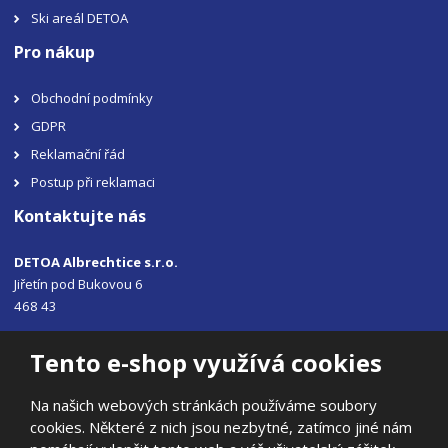
Ski areál DETOA
Pro nákup
Obchodní podmínky
GDPR
Reklamační řád
Postup při reklamaci
Kontaktujte nás
DETOA Albrechtice s.r.o.
Jiřetín pod Bukovou 6
468 43
Tel.: +420 483 356 330
Tento e-shop využívá cookies
Email:
sales@detoa.cz
Na našich webových stránkách používáme soubory
cookies. Některé z nich jsou nezbytné, zatímco jiné nám