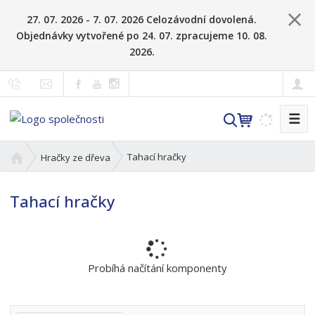
27. 07. 2026 - 7. 07. 2026 Celozávodní dovolená.
Objednávky vytvořené po 24. 07. zpracujeme 10. 08.
2026.
☰
V
y
h
Ú
Tahací hračky
Hračky ze dřeva
l
v
o
e
Tahací hračky
d
d
n
a
í
t
s
t
Probíhá načítání komponenty
r
a
n