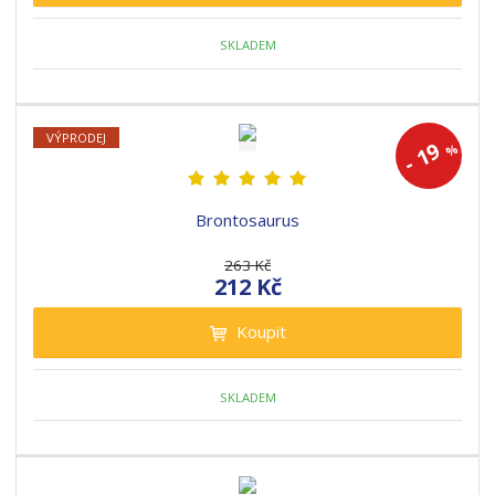
SKLADEM
VÝPRODEJ
19
%
-
Brontosaurus
263 Kč
212 Kč
Koupit
SKLADEM