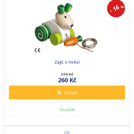
16
%
-
Zajíc s mrkví
310 Kč
260 Kč
Koupit
SKLADEM