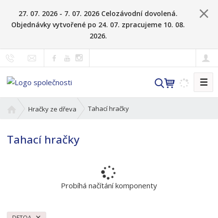
27. 07. 2026 - 7. 07. 2026 Celozávodní dovolená.
Objednávky vytvořené po 24. 07. zpracujeme 10. 08.
2026.
☰
V
y
h
Ú
Tahací hračky
Hračky ze dřeva
l
v
o
e
Tahací hračky
d
d
n
a
í
t
s
t
Probíhá načítání komponenty
r
a
n
DETOA