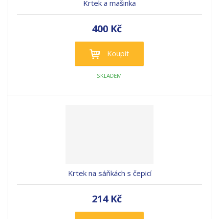
Krtek a mašinka
400 Kč
Koupit
SKLADEM
Krtek na sáňkách s čepicí
214 Kč