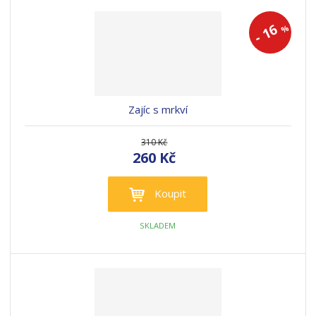
16
%
-
Zajíc s mrkví
310 Kč
260 Kč
Koupit
SKLADEM