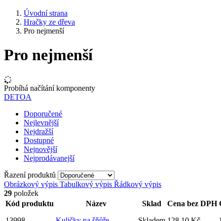
Úvodní strana
Hračky ze dřeva
Pro nejmenší
Pro nejmenší
Probíhá načítání komponenty
DETOA
Doporučené
Nejlevnější
Nejdražší
Dostupné
Nejnovější
Nejprodávanejší
Řazení produktů
Obrázkový výpis
Tabulkový výpis
Řádkový výpis
29
položek
Kód produktu
Název
Sklad
Cena bez DPH
13998
Kuličky na šňůře
Skladem
128,10 Kč