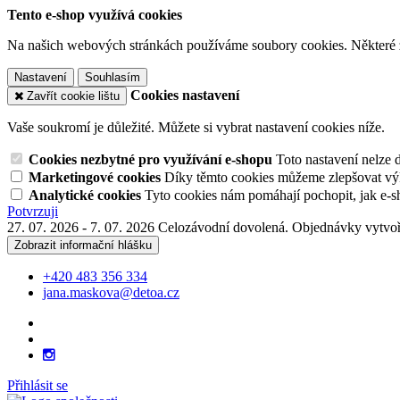
Tento e-shop využívá cookies
Na našich webových stránkách používáme soubory cookies. Některé z n
Nastavení
Souhlasím
Cookies nastavení
Zavřít cookie lištu
Vaše soukromí je důležité. Můžete si vybrat nastavení cookies níže.
Cookies nezbytné pro využívání e-shopu
Toto nastavení nelze 
Marketingové cookies
Díky těmto cookies můžeme zlepšovat výko
Analytické cookies
Tyto cookies nám pomáhají pochopit, jak e-s
Potvrzuji
27. 07. 2026 - 7. 07. 2026 Celozávodní dovolená. Objednávky vytvoř
Zobrazit informační hlášku
+420 483 356 334
jana.maskova@detoa.cz
Přihlásit se