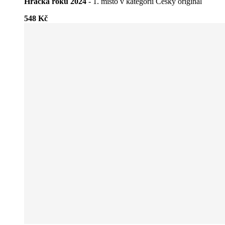
Hračka roku 2024
- 1. místo v kategorii Český originál
548 Kč