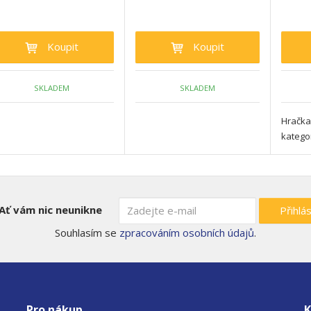
Koupit
Koupit
SKLADEM
SKLADEM
Hračka 
kategor
Ať vám nic neunikne
Přihlás
Souhlasím se
zpracováním osobních údajů
.
Pro nákup
K