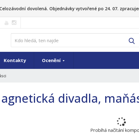
26 Celozávodní dovolená. Objednávky vytvořené po 24. 07. zpracuje
V
Kontakty
Ocenění
ásci
agnetická divadla, maňás
Probíhá načítání komp