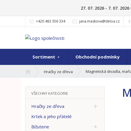
27. 07. 2026 - 7. 07. 20
+420 483 356 334
jana.maskova@detoa.cz
Sortiment
Obchodní podmínky
Ú
Magnetická divadla, maň
Hračky ze dřeva
v
o
M
d
VŠECHNY KATEGORIE
n
í
Hračky ze dřeva
s
t
Krtek a jeho přátelé
r
Bižuterie
a