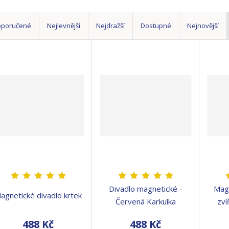
oporučené
Nejlevnější
Nejdražší
Dostupné
Nejnovější
Divadlo magnetické -
Magn
agnetické divadlo krtek
Červená Karkulka
zví
488 Kč
488 Kč