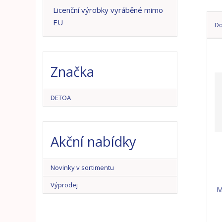
n
Licenční výrobky vyráběné mimo
a
EU
D
Ř
a
z
Značka
e
n
í
DETOA
p
r
o
Akční nabídky
d
u
k
Novinky v sortimentu
t
ů
Výprodej
M