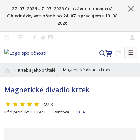
27. 07. 2026 - 7. 07. 2026 Celozávodní dovolená.
Objednávky vytvořené po 24. 07. zpracujeme 10. 08.
2026.
☰
V
y
h
Ú
Magnetické divadlo krtek
Krtek a jeho přátelé
l
v
o
e
Magnetické divadlo krtek
d
d
n
a
97%
í
t
s
K
Kód produktu:
12971
Výrobce:
DETOA
t
ó
r
d
a
v
n
ý