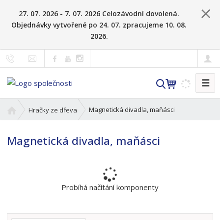
27. 07. 2026 - 7. 07. 2026 Celozávodní dovolená.
Objednávky vytvořené po 24. 07. zpracujeme 10. 08.
2026.
☰
V
y
h
Ú
Magnetická divadla, maňásci
Hračky ze dřeva
l
v
o
e
Magnetická divadla, maňásci
d
d
n
a
í
t
s
t
Probíhá načítání komponenty
r
a
n