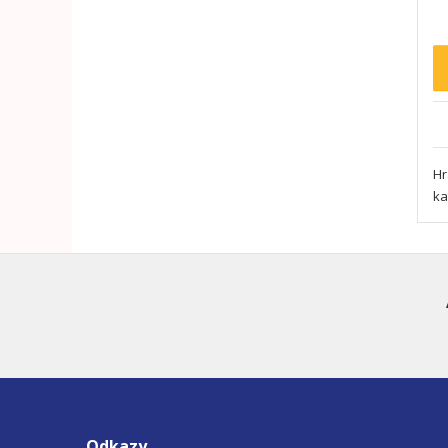
Hr
ka
Odkazy