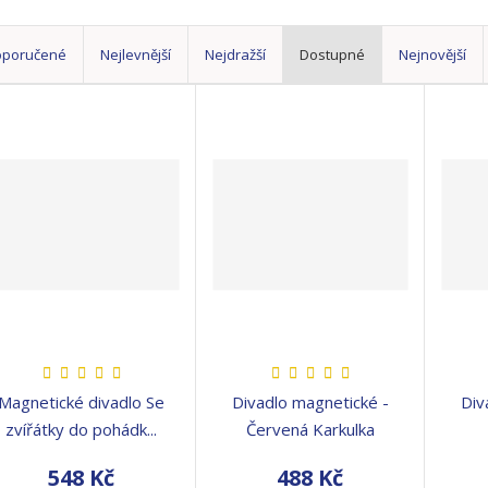
oporučené
Nejlevnější
Nejdražší
Dostupné
Nejnovější
Magnetické divadlo Se
Divadlo magnetické -
Div
zvířátky do pohádk...
Červená Karkulka
548 Kč
488 Kč