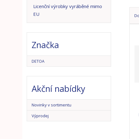
n
Licenční výrobky vyráběné mimo
a
EU
D
Ř
a
z
Značka
e
n
í
DETOA
p
r
o
Akční nabídky
d
u
k
Novinky v sortimentu
t
ů
Výprodej