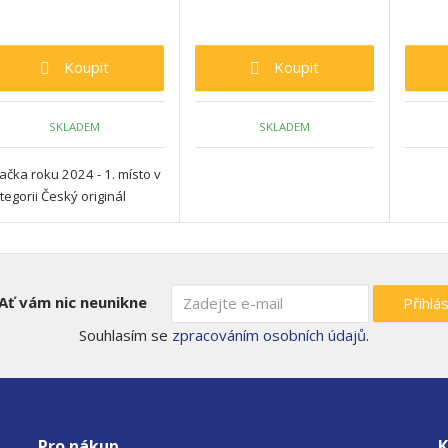
Koupit
Koupit
SKLADEM
SKLADEM
ačka roku 2024 - 1. místo v
tegorii Český originál
Ať vám nic neunikne
Přihlás
Souhlasím se
zpracováním osobních údajů
.
Pro nákup
K