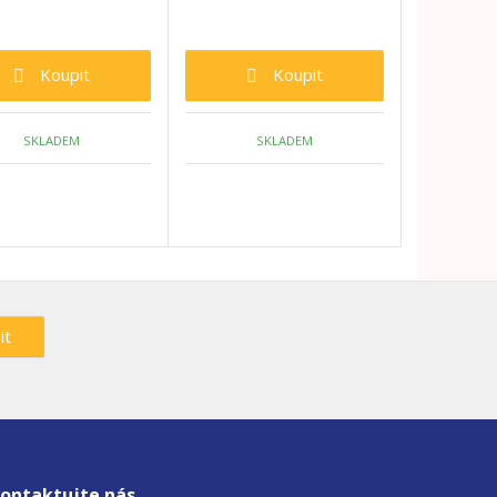
Koupit
Koupit
SKLADEM
SKLADEM
it
ontaktujte nás