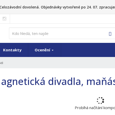
26 Celozávodní dovolená. Objednávky vytvořené po 24. 07. zpracuje
V
Kontakty
Ocenění
ci
agnetická divadla, maňás
Probíhá načítání komp