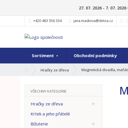
27. 07. 2026 - 7. 07. 20
+420 483 356 334
jana.maskova@detoa.cz
Sortiment
Obchodní podmínky
Ú
Magnetická divadla, maňás
Hračky ze dřeva
v
o
M
d
VŠECHNY KATEGORIE
n
í
Hračky ze dřeva
s
t
Krtek a jeho přátelé
r
Bižuterie
a