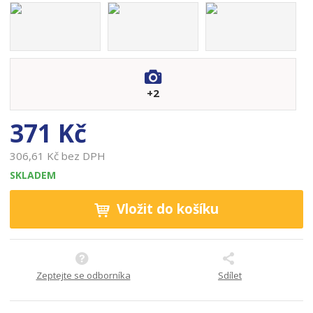
a
r
o
b
c
e
:
+2
8
5
371 Kč
9
3
306,61 Kč bez DPH
5
SKLADEM
4
7
Vložit do košíku
0
3
0
2
2
Zeptejte se odborníka
Sdílet
4