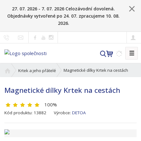
27. 07. 2026 - 7. 07. 2026 Celozávodní dovolená.
Objednávky vytvořené po 24. 07. zpracujeme 10. 08.
2026.
☰
V
y
h
Ú
Magnetické dílky Krtek na cestách
Krtek a jeho přátelé
l
v
o
e
Magnetické dílky Krtek na cestách
d
d
n
a
100%
í
t
s
K
Kód produktu:
13882
Výrobce:
DETOA
t
ó
r
d
a
v
n
ý