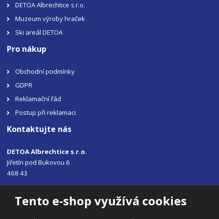
DETOA Albrechtice s.r.o.
Muzeum výroby hraček
Ski areál DETOA
Pro nákup
Obchodní podmínky
GDPR
Reklamační řád
Postup při reklamaci
Kontaktujte nás
DETOA Albrechtice s.r.o.
Jiřetín pod Bukovou 6
468 43
Tel.: +420 483 356 330
Tento e-shop využívá cookies
Email:
sales@detoa.cz