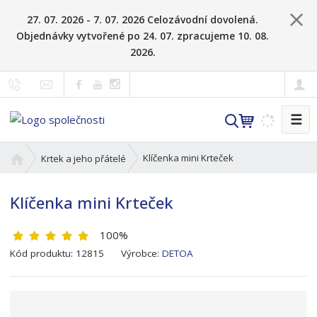
27. 07. 2026 - 7. 07. 2026 Celozávodní dovolená.
Objednávky vytvořené po 24. 07. zpracujeme 10. 08.
2026.
☰
V
y
h
Ú
Klíčenka mini Krteček
Krtek a jeho přátelé
l
v
o
e
Klíčenka mini Krteček
d
d
n
a
100%
í
t
s
K
Kód produktu:
12815
Výrobce:
DETOA
t
ó
r
d
a
v
n
ý