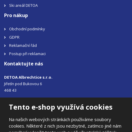
Ski areál DETOA
Pro nákup
Obchodní podmínky
GDPR
Reklamační řád
Postup při reklamaci
Kontaktujte nás
DETOA Albrechtice s.r.o.
Jiřetín pod Bukovou 6
468 43
Tel.: +420 483 356 330
Tento e-shop využívá cookies
Email:
sales@detoa.cz
Na našich webových stránkách používáme soubory
cookies. Některé z nich jsou nezbytné, zatímco jiné nám