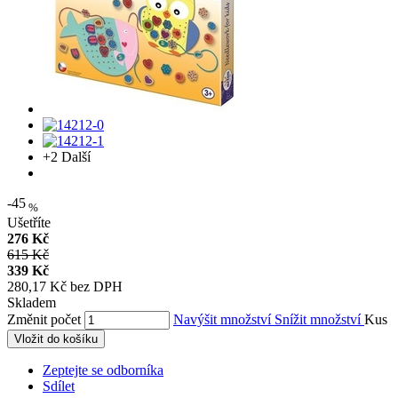
+2
Další
-45
%
Ušetříte
276 Kč
615 Kč
339 Kč
280,17 Kč bez DPH
Skladem
Změnit počet
Navýšit množství
Snížit množství
Kus
Vložit do košíku
Zeptejte se odborníka
Sdílet