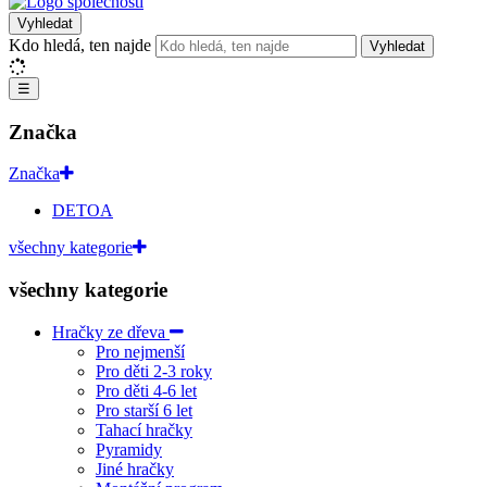
Vyhledat
Kdo hledá, ten najde
Vyhledat
☰
Značka
Značka
DETOA
všechny kategorie
všechny kategorie
Hračky ze dřeva
Pro nejmenší
Pro děti 2-3 roky
Pro děti 4-6 let
Pro starší 6 let
Tahací hračky
Pyramidy
Jiné hračky