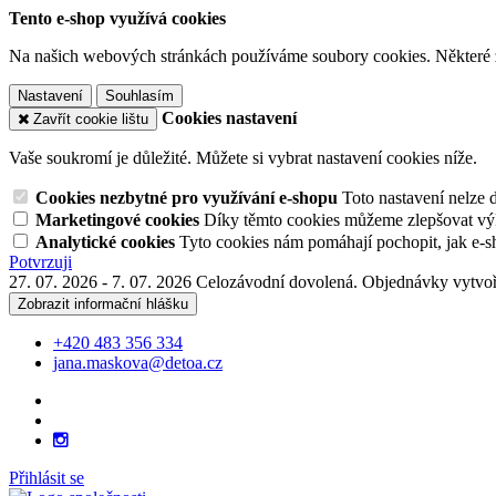
Tento e-shop využívá cookies
Na našich webových stránkách používáme soubory cookies. Některé z n
Nastavení
Souhlasím
Cookies nastavení
Zavřít cookie lištu
Vaše soukromí je důležité. Můžete si vybrat nastavení cookies níže.
Cookies nezbytné pro využívání e-shopu
Toto nastavení nelze 
Marketingové cookies
Díky těmto cookies můžeme zlepšovat výko
Analytické cookies
Tyto cookies nám pomáhají pochopit, jak e-s
Potvrzuji
27. 07. 2026 - 7. 07. 2026 Celozávodní dovolená. Objednávky vytvoř
Zobrazit informační hlášku
+420 483 356 334
jana.maskova@detoa.cz
Přihlásit se