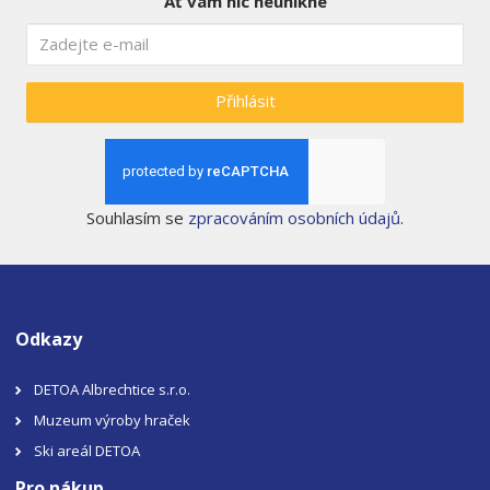
Ať vám nic neunikne
Přihlásit
Souhlasím se
zpracováním osobních údajů
.
Odkazy
DETOA Albrechtice s.r.o.
Muzeum výroby hraček
Ski areál DETOA
Pro nákup