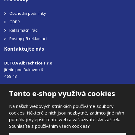
Obchodní podmínky
GDPR
Reklamační řád
Postup při reklamaci
Kontaktujte nás
DETOA Albrechtice s.r.o.
Jiřetín pod Bukovou 6
468 43
Tel.: +420 483 356 330
Tento e-shop využívá cookies
Email:
sales@detoa.cz
Na našich webových stránkách používáme soubory
cookies. Některé z nich jsou nezbytné, zatímco jiné nám
pomáhají vylepšit tento web a váš uživatelský zážitek.
Souhlasíte s používáním všech cookies?
© 2026, DETOA Albrechtice s.r.o.