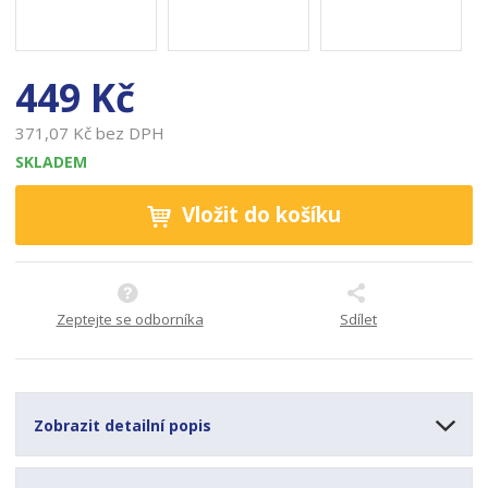
o
a
b
c
449 Kč
e
:
371,07 Kč bez DPH
8
5
SKLADEM
9
3
Vložit do košíku
5
4
7
2
Zeptejte se odborníka
Sdílet
2
0
0
1
4
Zobrazit detailní popis