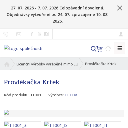
27. 07. 2026 - 7. 07. 2026 Celozávodní dovolená.
Objednávky vytvořené po 24. 07. zpracujeme 10. 08.
2026.
☰
V
y
h
Ú
Provlékačka Krtek
Licenční výrobky vyráběné mimo EU
l
v
o
e
Provlékačka Krtek
d
d
n
a
K
í
Kód produktu:
TT001
Výrobce:
DETOA
t
ó
s
d
t
v
r
ý
a
r
n