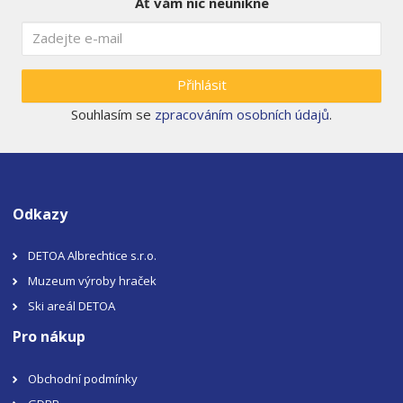
Ať vám nic neunikne
Přihlásit
Souhlasím se
zpracováním osobních údajů
.
Odkazy
DETOA Albrechtice s.r.o.
Muzeum výroby hraček
Ski areál DETOA
Pro nákup
Obchodní podmínky