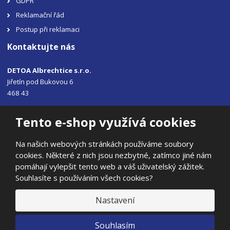
GDPR
Reklamační řád
Postup při reklamaci
Kontaktujte nás
DETOA Albrechtice s.r.o.
Jiřetín pod Bukovou 6
468 43
Tel.: +420 483 356 330
Tento e-shop využívá cookies
Email:
sales@detoa.cz
Na našich webových stránkách používáme soubory
cookies. Některé z nich jsou nezbytné, zatímco jiné nám
pomáhají vylepšit tento web a váš uživatelský zážitek.
Souhlasíte s používáním všech cookies?
© 2026, DETOA Albrechtice s.r.o.
Prohlášení o přístupnosti
|
Ochrana osobních údajů
|
Mapa stránek
Nastavení
|
E
Souhlasím
B
VYROBILA