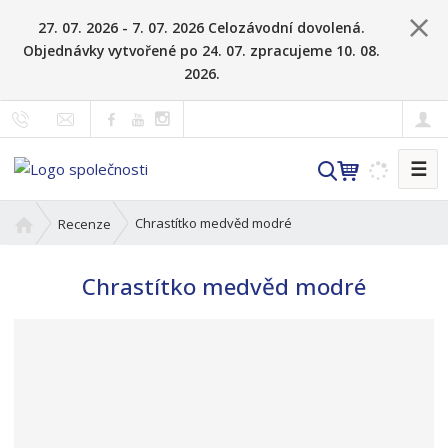
27. 07. 2026 - 7. 07. 2026 Celozávodní dovolená.
Objednávky vytvořené po 24. 07. zpracujeme 10. 08.
2026.
☰
V
y
h
Ú
Chrastítko medvěd modré
Recenze
l
v
o
e
Chrastítko medvěd modré
d
d
n
a
í
t
s
t
r
a
n