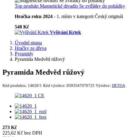
Top produkt
Magnetické divadlo Se zvířátky do pohádky
Hračka roku 2024
- 1. místo v kategorii Český originál
548 Kč
Vyšívání Krtek
Úvodní strana
Hračky ze dřeva
Pyramidy
Pyramida Medvěd růžový
Pyramida Medvěd růžový
Kód produktu:
14620/1
Kód výrobce:
8593547070725
Výrobce:
DETOA
273 Kč
225,62 Kč bez DPH