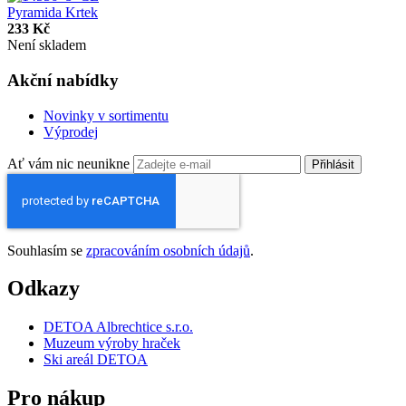
Pyramida Krtek
233 Kč
Není skladem
Akční nabídky
Novinky v sortimentu
Výprodej
Ať vám nic neunikne
Přihlásit
Souhlasím se
zpracováním osobních údajů
.
Odkazy
DETOA Albrechtice s.r.o.
Muzeum výroby hraček
Ski areál DETOA
Pro nákup