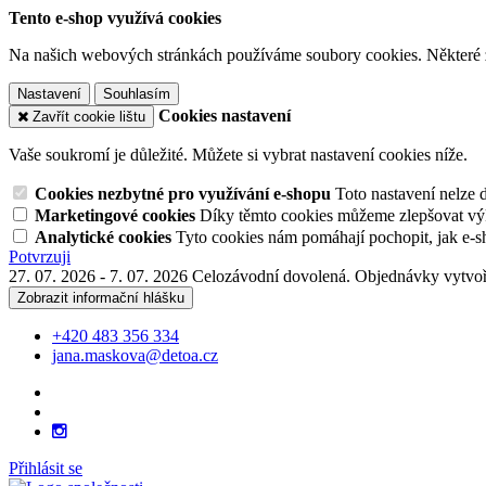
Tento e-shop využívá cookies
Na našich webových stránkách používáme soubory cookies. Některé z n
Nastavení
Souhlasím
Cookies nastavení
Zavřít cookie lištu
Vaše soukromí je důležité. Můžete si vybrat nastavení cookies níže.
Cookies nezbytné pro využívání e-shopu
Toto nastavení nelze 
Marketingové cookies
Díky těmto cookies můžeme zlepšovat výko
Analytické cookies
Tyto cookies nám pomáhají pochopit, jak e-s
Potvrzuji
27. 07. 2026 - 7. 07. 2026 Celozávodní dovolená. Objednávky vytvoř
Zobrazit informační hlášku
+420 483 356 334
jana.maskova@detoa.cz
Přihlásit se