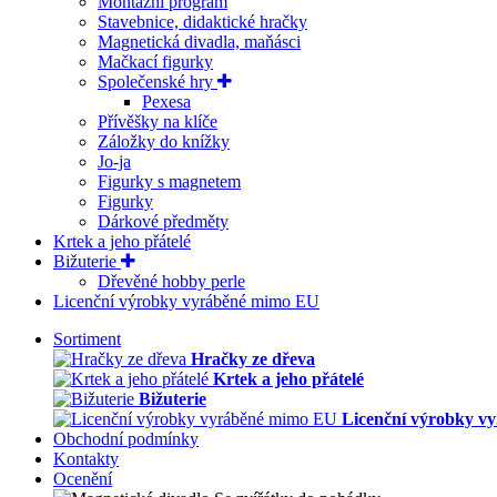
Montážní program
Stavebnice, didaktické hračky
Magnetická divadla, maňásci
Mačkací figurky
Společenské hry
Pexesa
Přívěšky na klíče
Záložky do knížky
Jo-ja
Figurky s magnetem
Figurky
Dárkové předměty
Krtek a jeho přátelé
Bižuterie
Dřevěné hobby perle
Licenční výrobky vyráběné mimo EU
Sortiment
Hračky ze dřeva
Krtek a jeho přátelé
Bižuterie
Licenční výrobky v
Obchodní podmínky
Kontakty
Ocenění