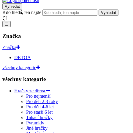
Vyhledat
Kdo hledá, ten najde
Vyhledat
☰
Značka
Značka
DETOA
všechny kategorie
všechny kategorie
Hračky ze dřeva
Pro nejmenší
Pro děti 2-3 roky
Pro děti 4-6 let
Pro starší 6 let
Tahací hračky
Pyramidy
Jiné hračky