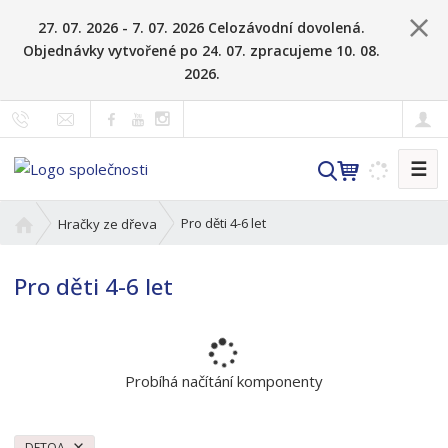
27. 07. 2026 - 7. 07. 2026 Celozávodní dovolená.
Objednávky vytvořené po 24. 07. zpracujeme 10. 08.
2026.
☰
V
y
h
Ú
Pro děti 4-6 let
Hračky ze dřeva
l
v
o
e
Pro děti 4-6 let
d
d
n
a
í
t
s
t
Probíhá načítání komponenty
r
a
n
DETOA