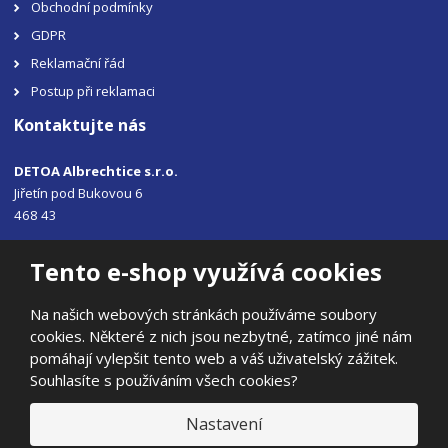
Obchodní podmínky
GDPR
Reklamační řád
Postup při reklamaci
Kontaktujte nás
DETOA Albrechtice s.r.o.
Jiřetín pod Bukovou 6
468 43
Tel.: +420 483 356 330
Tento e-shop využívá cookies
Email:
sales@detoa.cz
Na našich webových stránkách používáme soubory
cookies. Některé z nich jsou nezbytné, zatímco jiné nám
pomáhají vylepšit tento web a váš uživatelský zážitek.
Souhlasíte s používáním všech cookies?
© 2026, DETOA Albrechtice s.r.o.
Prohlášení o přístupnosti
|
Ochrana osobních údajů
|
Mapa stránek
Nastavení
|