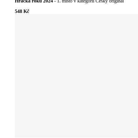
Hračka roku 2024
- 1. místo v kategorii Český originál
548 Kč