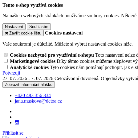
Tento e-shop využívá cookies
Na našich webových stránkách používáme soubory cookies. Některé z n
Nastavení
Souhlasím
Cookies nastavení
Zavřít cookie lištu
Vaše soukromí je důležité. Můžete si vybrat nastavení cookies níže.
Cookies nezbytné pro využívání e-shopu
Toto nastavení nelze 
Marketingové cookies
Díky těmto cookies můžeme zlepšovat výko
Analytické cookies
Tyto cookies nám pomáhají pochopit, jak e-s
Potvrzuji
27. 07. 2026 - 7. 07. 2026 Celozávodní dovolená. Objednávky vytvoř
Zobrazit informační hlášku
+420 483 356 334
jana.maskova@detoa.cz
Přihlásit se