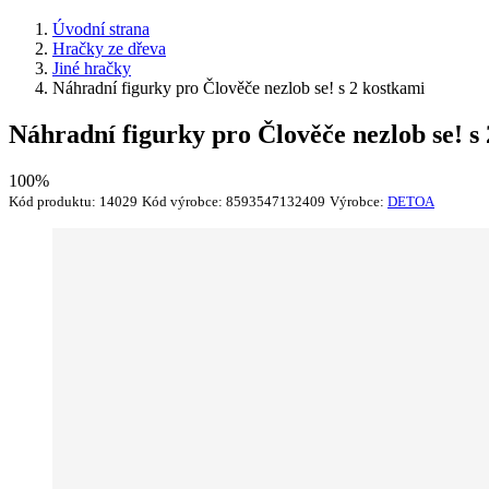
Úvodní strana
Hračky ze dřeva
Jiné hračky
Náhradní figurky pro Člověče nezlob se! s 2 kostkami
Náhradní figurky pro Člověče nezlob se! s
100%
Kód produktu:
14029
Kód výrobce:
8593547132409
Výrobce:
DETOA