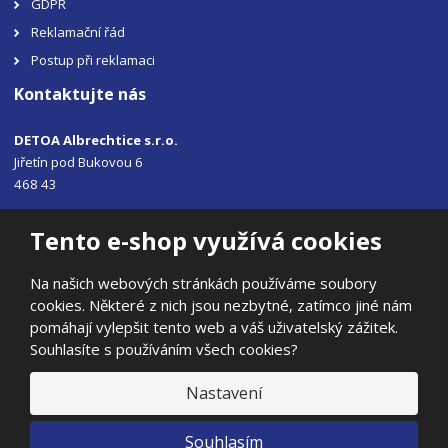
GDPR
Reklamační řád
Postup při reklamaci
Kontaktujte nás
DETOA Albrechtice s.r.o.
Jiřetín pod Bukovou 6
468 43
Tel.: +420 483 356 330
Tento e-shop využívá cookies
Email:
sales@detoa.cz
Na našich webových stránkách používáme soubory
cookies. Některé z nich jsou nezbytné, zatímco jiné nám
pomáhají vylepšit tento web a váš uživatelský zážitek.
Souhlasíte s používáním všech cookies?
© 2026, DETOA Albrechtice s.r.o.
Prohlášení o přístupnosti
|
Ochrana osobních údajů
|
Mapa stránek
Nastavení
|
E
Souhlasím
B