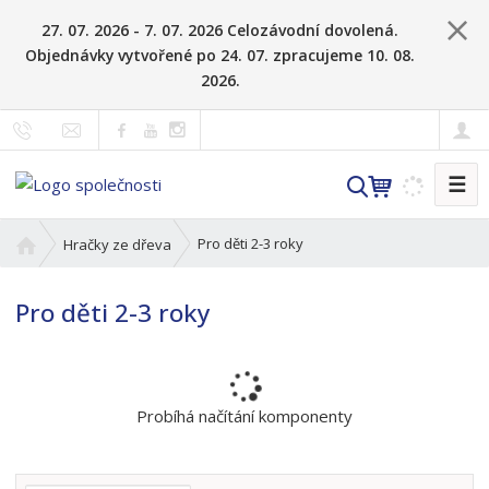
27. 07. 2026 - 7. 07. 2026 Celozávodní dovolená.
Objednávky vytvořené po 24. 07. zpracujeme 10. 08.
2026.
☰
V
y
h
Ú
Pro děti 2-3 roky
Hračky ze dřeva
l
v
o
e
Pro děti 2-3 roky
d
d
n
a
í
t
s
t
Probíhá načítání komponenty
r
a
n