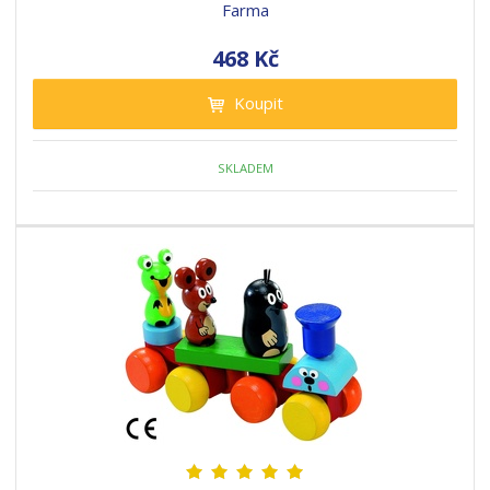
Farma
468 Kč
Koupit
SKLADEM