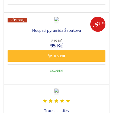
VÝPRODEJ
57
%
-
Houpací pyramida Žabáková
219 Kč
95 Kč
Koupit
SKLADEM
Truck s autíčky