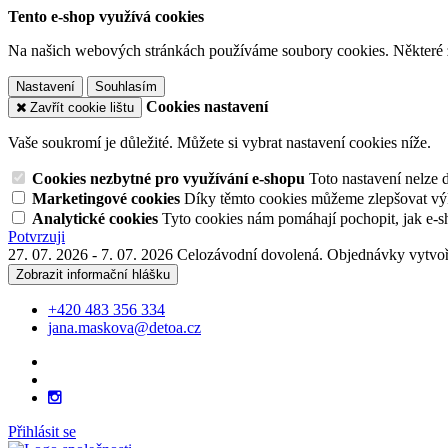
Tento e-shop využívá cookies
Na našich webových stránkách používáme soubory cookies. Některé z n
Nastavení
Souhlasím
Cookies nastavení
Zavřít cookie lištu
Vaše soukromí je důležité. Můžete si vybrat nastavení cookies níže.
Cookies nezbytné pro využívání e-shopu
Toto nastavení nelze 
Marketingové cookies
Díky těmto cookies můžeme zlepšovat výko
Analytické cookies
Tyto cookies nám pomáhají pochopit, jak e-s
Potvrzuji
27. 07. 2026 - 7. 07. 2026 Celozávodní dovolená. Objednávky vytvoř
Zobrazit informační hlášku
+420 483 356 334
jana.maskova@detoa.cz
Přihlásit se