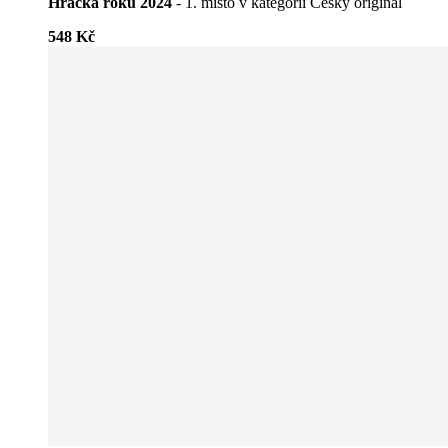
Hračka roku 2024
- 1. místo v kategorii Český originál
548 Kč