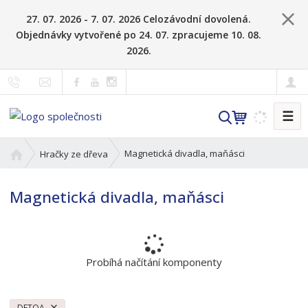
27. 07. 2026 - 7. 07. 2026 Celozávodní dovolená.
Objednávky vytvořené po 24. 07. zpracujeme 10. 08.
2026.
☰
V
y
h
Ú
Magnetická divadla, maňásci
Hračky ze dřeva
l
v
o
e
Magnetická divadla, maňásci
d
d
n
a
í
t
s
t
Probíhá načítání komponenty
r
a
n
DETOA