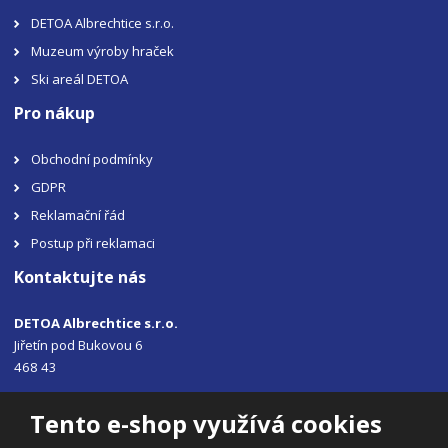
DETOA Albrechtice s.r.o.
Muzeum výroby hraček
Ski areál DETOA
Pro nákup
Obchodní podmínky
GDPR
Reklamační řád
Postup při reklamaci
Kontaktujte nás
DETOA Albrechtice s.r.o.
Jiřetín pod Bukovou 6
468 43
Tel.: +420 483 356 330
Tento e-shop využívá cookies
Email:
sales@detoa.cz