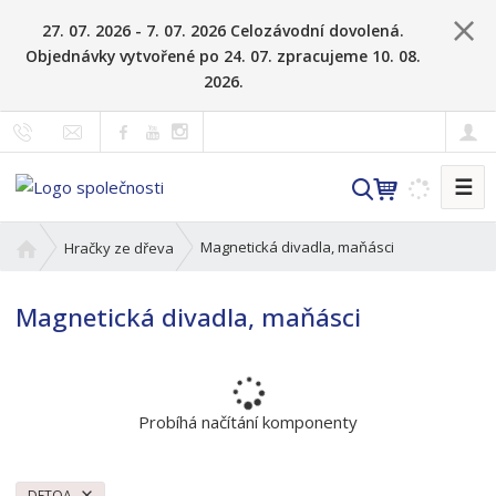
27. 07. 2026 - 7. 07. 2026 Celozávodní dovolená.
Objednávky vytvořené po 24. 07. zpracujeme 10. 08.
2026.
☰
V
y
h
Ú
Magnetická divadla, maňásci
Hračky ze dřeva
l
v
o
e
Magnetická divadla, maňásci
d
d
n
a
í
t
s
t
Probíhá načítání komponenty
r
a
n
DETOA