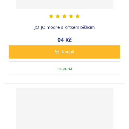
JO-JO modré s Krtkem běžícím
94 Kč
Koupit
SKLADEM