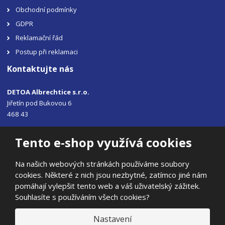
Obchodní podmínky
GDPR
Reklamační řád
Postup při reklamaci
Kontaktujte nás
DETOA Albrechtice s.r.o.
Jiřetín pod Bukovou 6
468 43
Tel.: +420 483 356 330
Tento e-shop využívá cookies
Email:
sales@detoa.cz
Na našich webových stránkách používáme soubory
cookies. Některé z nich jsou nezbytné, zatímco jiné nám
pomáhají vylepšit tento web a váš uživatelský zážitek.
Souhlasíte s používáním všech cookies?
© 2026, DETOA Albrechtice s.r.o.
Prohlášení o přístupnosti
|
Ochrana osobních údajů
|
Mapa stránek
Nastavení