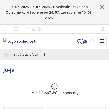
27. 07. 2026 - 7. 07. 2026 Celozávodní dovolená.
Objednávky vytvořené po 24. 07. zpracujeme 10. 08.
2026.
☰
V
y
h
Ú
Jo-ja
Hračky ze dřeva
l
v
o
e
Jo-ja
d
d
n
a
í
t
s
t
Probíhá načítání komponenty
r
a
n