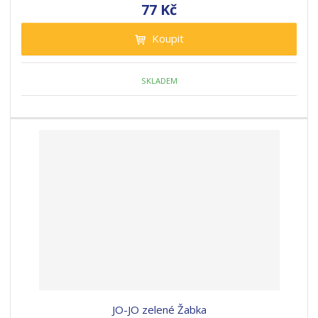
77 Kč
Koupit
SKLADEM
JO-JO zelené Žabka