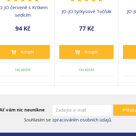
O-JO červené s Krtkem
JO-JO tyrkysové Tučňák
JO-J
sedícím
94 Kč
77 Kč
Koupit
Koupit
SKLADEM
SKLADEM
Ať vám nic neunikne
Přihlás
Souhlasím se
zpracováním osobních údajů
.