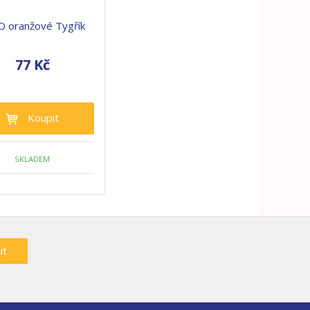
O oranžové Tygřík
77 Kč
Koupit
SKLADEM
it