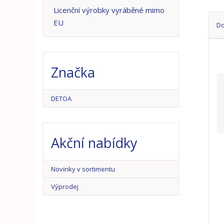
n
Licenční výrobky vyráběné mimo
a
EU
D
Ř
a
z
Značka
e
n
í
DETOA
p
r
o
Akční nabídky
d
u
k
Novinky v sortimentu
t
ů
Výprodej