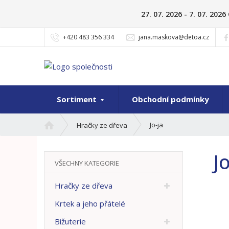
27. 07. 2026 - 7. 07. 20
+420 483 356 334
jana.maskova@detoa.cz
Sortiment
Obchodní podmínky
Ú
Jo-ja
Hračky ze dřeva
v
o
Jo
d
VŠECHNY KATEGORIE
n
í
Hračky ze dřeva
s
t
Krtek a jeho přátelé
r
Bižuterie
a