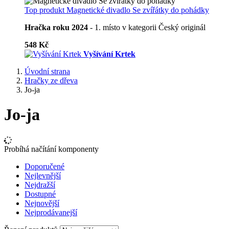
Top produkt
Magnetické divadlo Se zvířátky do pohádky
Hračka roku 2024
- 1. místo v kategorii Český originál
548 Kč
Vyšívání Krtek
Úvodní strana
Hračky ze dřeva
Jo-ja
Jo-ja
Probíhá načítání komponenty
Doporučené
Nejlevnější
Nejdražší
Dostupné
Nejnovější
Nejprodávanejší