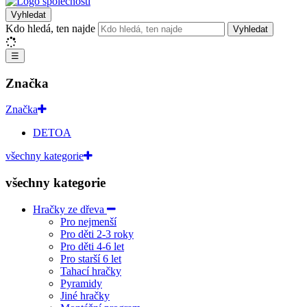
Vyhledat
Kdo hledá, ten najde
Vyhledat
☰
Značka
Značka
DETOA
všechny kategorie
všechny kategorie
Hračky ze dřeva
Pro nejmenší
Pro děti 2-3 roky
Pro děti 4-6 let
Pro starší 6 let
Tahací hračky
Pyramidy
Jiné hračky