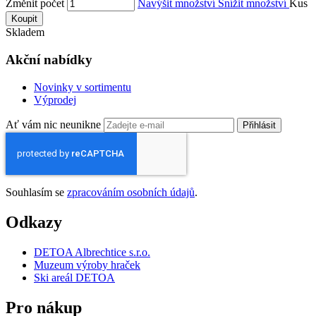
Změnit počet
Navýšit množství
Snížit množství
Kus
Koupit
Skladem
Akční nabídky
Novinky v sortimentu
Výprodej
Ať vám nic neunikne
Přihlásit
Souhlasím se
zpracováním osobních údajů
.
Odkazy
DETOA Albrechtice s.r.o.
Muzeum výroby hraček
Ski areál DETOA
Pro nákup