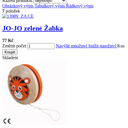
Řazení produktů
Obrázkový výpis
Tabulkový výpis
Řádkový výpis
7
položek
JO-JO zelené Žabka
77 Kč
Změnit počet
Navýšit množství
Snížit množství
Kus
Koupit
Skladem