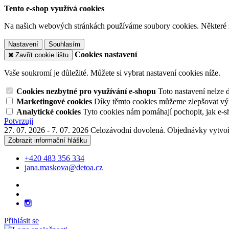
Tento e-shop využívá cookies
Na našich webových stránkách používáme soubory cookies. Některé z n
Nastavení
Souhlasím
Cookies nastavení
Zavřít cookie lištu
Vaše soukromí je důležité. Můžete si vybrat nastavení cookies níže.
Cookies nezbytné pro využívání e-shopu
Toto nastavení nelze 
Marketingové cookies
Díky těmto cookies můžeme zlepšovat výko
Analytické cookies
Tyto cookies nám pomáhají pochopit, jak e-s
Potvrzuji
27. 07. 2026 - 7. 07. 2026 Celozávodní dovolená. Objednávky vytvoř
Zobrazit informační hlášku
+420 483 356 334
jana.maskova@detoa.cz
Přihlásit se