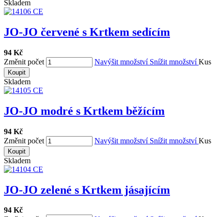
Skladem
JO-JO červené s Krtkem sedícím
94 Kč
Změnit počet
Navýšit množství
Snížit množství
Kus
Koupit
Skladem
JO-JO modré s Krtkem běžícím
94 Kč
Změnit počet
Navýšit množství
Snížit množství
Kus
Koupit
Skladem
JO-JO zelené s Krtkem jásajícím
94 Kč