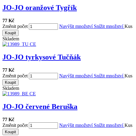
JO-JO oranžové Tygřík
77 Kč
Změnit počet
Navýšit množství
Snížit množství
Kus
Koupit
Skladem
JO-JO tyrkysové Tučňák
77 Kč
Změnit počet
Navýšit množství
Snížit množství
Kus
Koupit
Skladem
JO-JO červené Beruška
77 Kč
Změnit počet
Navýšit množství
Snížit množství
Kus
Koupit