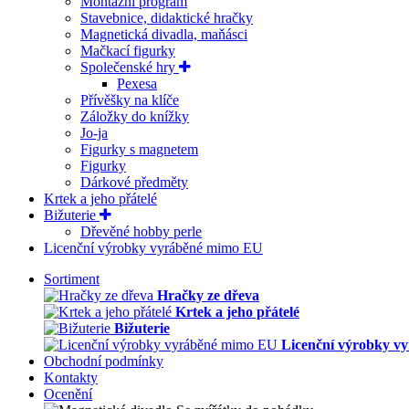
Montážní program
Stavebnice, didaktické hračky
Magnetická divadla, maňásci
Mačkací figurky
Společenské hry
Pexesa
Přívěšky na klíče
Záložky do knížky
Jo-ja
Figurky s magnetem
Figurky
Dárkové předměty
Krtek a jeho přátelé
Bižuterie
Dřevěné hobby perle
Licenční výrobky vyráběné mimo EU
Sortiment
Hračky ze dřeva
Krtek a jeho přátelé
Bižuterie
Licenční výrobky v
Obchodní podmínky
Kontakty
Ocenění