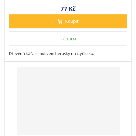
77 Kč
Koupit
SKLADEM
Dřevěná káča s motivem berušky na čtyřlístku.