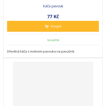
Káča pavouk
77 Kč
Koupit
SKLADEM
Dřevěná káča s motivem pavouka na pavučině.