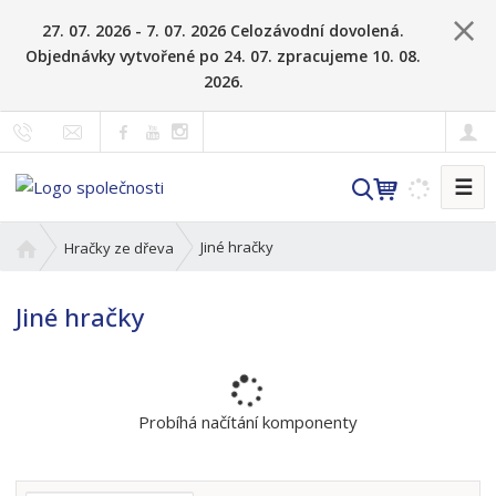
27. 07. 2026 - 7. 07. 2026 Celozávodní dovolená.
Objednávky vytvořené po 24. 07. zpracujeme 10. 08.
2026.
☰
V
y
h
Ú
Jiné hračky
Hračky ze dřeva
l
v
o
e
Jiné hračky
d
d
n
a
í
t
s
t
Probíhá načítání komponenty
r
a
n