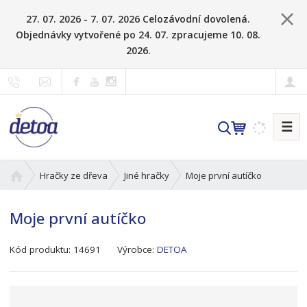
27. 07. 2026 - 7. 07. 2026 Celozávodní dovolená.
Objednávky vytvořené po 24. 07. zpracujeme 10. 08.
2026.
☰
V
y
h
Ú
Moje první autíčko
Hračky ze dřeva
Jiné hračky
l
v
e
o
d
Moje první autíčko
d
a
n
t
K
í
Kód produktu:
14691
Výrobce:
DETOA
ó
s
d
t
v
r